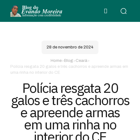
28 de novembro de 2024
Home
>
Blog
>
Ceará
>
Polícia resgata 20 galos e três cachorros e apreende armas em
uma rinha no interior do CE
Polícia resgata 20
galos e três cachorros
e apreende armas
em uma rinha no
interior do CE