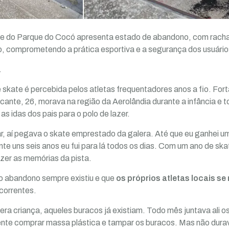
te do Parque do Cocó apresenta estado de abandono, com racha
ho, comprometendo a prática esportiva e a segurança dos usuário
.
 skate é percebida pelos atletas frequentadores anos a fio. For
cante, 26, morava na região da Aerolândia durante a infância e 
s idas dos pais para o polo de lazer.
ncar, aí pegava o skate emprestado da galera. Até que eu ganhei 
te uns seis anos eu fui para lá todos os dias. Com um ano de ska
azer as memórias da pista.
 o abandono sempre existiu e que
os próprios atletas locais s
correntes.
ra criança, aqueles buracos já existiam. Todo mês juntava ali os
gente comprar massa plástica e tampar os buracos. Mas não dur