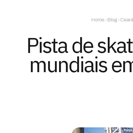
Home
>
Blog
>
Cear
Pista de sk
mundiais em