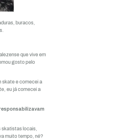
duras, buracos,
s.
talezense que vive em
tomou gosto pelo
um skate e comecei a
te, eu já comecei a
e responsabilizavam
 skatistas locais,
ava muito tempo, né?