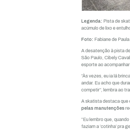
Legenda:
Pista de ska
acúmulo de lixo e entul
Foto:
Fabiane de Paula
A desatenção à pista de
São Paulo, Cibely Caval
esporte ao acompanhar a
“Às vezes, eu ia lá bri
andar. Eu acho que duran
competir”, lembra ao tr
A skatista destaca que
pelas manutenções
re
“Eu lembro que, quando e
faziam a ‘cotinha’ pra 