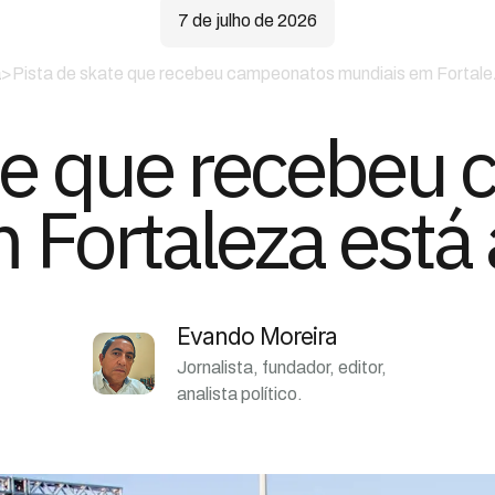
7 de julho de 2026
á
>
Pista de skate que recebeu campeonatos mundiais em Fortal
ate que recebeu
 Fortaleza est
Evando Moreira
Jornalista, fundador, editor,
analista político.