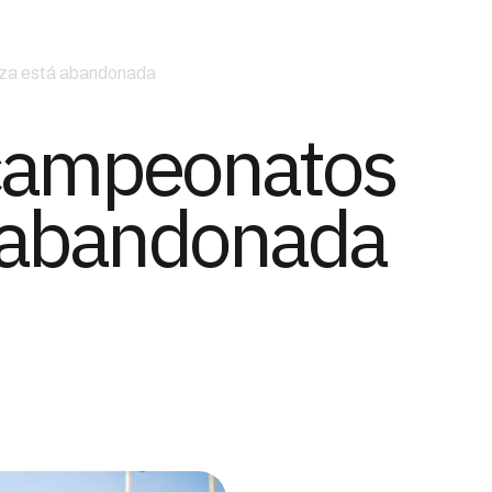
eza está abandonada
 campeonatos
á abandonada