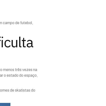
m campo de futebol,
iculta
elo menos três vezes na
ar o estado do espaço,
nomes de skatistas do