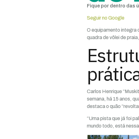
Fique por dentro das ú
Seguir no Google
O equipamento integra 
quadra de vôlei de prai
Estrut
prátic
Carlos Henrique “Muskito
semana, há 15 anos, qu
destaca o quão “revolta
“Uma pista que já foi 
mundo todo, está nessa