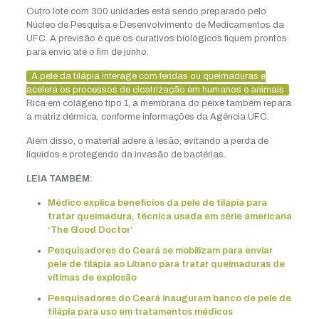
Outro lote com 300 unidades está sendo preparado pelo
Núcleo de Pesquisa e Desenvolvimento de Medicamentos da
UFC. A previsão é que os curativos biológicos fiquem prontos
para envio até o fim de junho.
A pele da tilápia interage com feridas ou queimaduras e
acelera os processos de cicatrização em humanos e animais
.
Rica em colágeno tipo 1, a membrana do peixe também repara
a matriz dérmica, conforme informações da Agência UFC.
Além disso, o material adere à lesão, evitando a perda de
líquidos e protegendo da invasão de bactérias.
LEIA TAMBÉM:
Médico explica benefícios da pele de tilápia para
tratar queimadura, técnica usada em série americana
‘The Good Doctor’
Pesquisadores do Ceará se mobilizam para enviar
pele de tilápia ao Líbano para tratar queimaduras de
vítimas de explosão
Pesquisadores do Ceará inauguram banco de pele de
tilápia para uso em tratamentos médicos