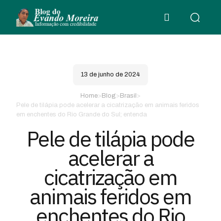
13 de junho de 2024
Home
>
Blog
>
Brasil
>
Pele de tilápia pode acelerar a cicatrização em animais feridos
em enchentes do Rio Grande do Sul; entenda
Pele de tilápia pode
acelerar a
cicatrização em
animais feridos em
enchentes do Rio