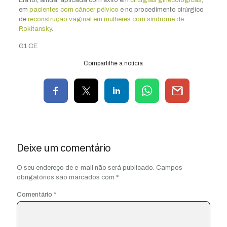
Ela foi, ainda, aplicada com êxito em
cirurgias ginecológicas
,
em
pacientes com câncer pélvico
e no procedimento cirúrgico
de
reconstrução vaginal em mulheres com síndrome de
Rokitansky
.
G1 CE
Compartilhe a notícia
Deixe um comentário
O seu endereço de e-mail não será publicado.
Campos
obrigatórios são marcados com
*
Comentário
*