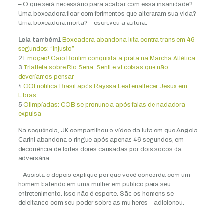
– O que será necessário para acabar com essa insanidade?
Uma boxeadora ficar com ferimentos que alteraram sua vida?
Uma boxeadora morta? – escreveu a autora.
Leia também
1
Boxeadora abandona luta contra trans em 46
segundos: “Injusto”
2
Emoção! Caio Bonfim conquista a prata na Marcha Atlética
3
Triatleta sobre Rio Sena: Senti e vi coisas que não
deveríamos pensar
4
COI notifica Brasil após Rayssa Leal enaltecer Jesus em
Libras
5
Olimpíadas: COB se pronuncia após falas de nadadora
expulsa
Na sequência, JK compartilhou o vídeo da luta em que Angela
Carini abandona o ringue após apenas 46 segundos, em
decorrência de fortes dores causadas por dois socos da
adversária.
– Assista e depois explique por que você concorda com um
homem batendo em uma mulher em público para seu
entretenimento. Isso não é esporte. São os homens se
deleitando com seu poder sobre as mulheres – adicionou.