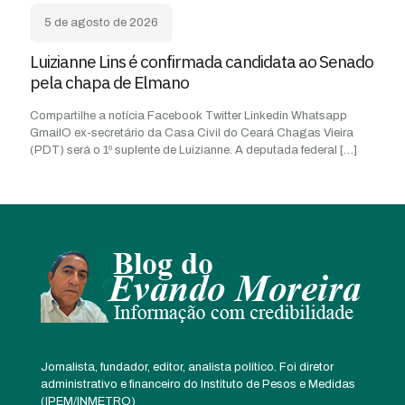
5 de agosto de 2026
Luizianne Lins é confirmada candidata ao Senado
pela chapa de Elmano
Compartilhe a notícia Facebook Twitter Linkedin Whatsapp
GmailO ex-secretário da Casa Civil do Ceará Chagas Vieira
(PDT) será o 1º suplente de Luizianne. A deputada federal
[…]
Jornalista, fundador, editor, analista político. Foi diretor
administrativo e financeiro do Instituto de Pesos e Medidas
(IPEM/INMETRO)