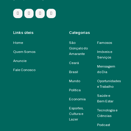
Links úteis
Categorias
Home
São
Famosos
Gonçalo do
Quem Somos
Imóveis e
Amarante
Serviços
Anuncie
Ceará
Mensagem
Fale Conosco
Brasil
do Dia
Mundo
Oportunidades
e Trabalho
Política
Saúde e
Economia
Bem Estar
Esportes,
Tecnologia e
Cultura e
Ciências
Lazer
Podcast