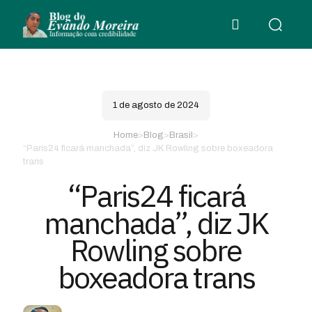
1 de agosto de 2024
Home
>
Blog
>
Brasil
>
“Paris24 ficará manchada”, diz JK Rowling sobre boxeadora
trans
“Paris24 ficará
manchada”, diz JK
Rowling sobre
boxeadora trans