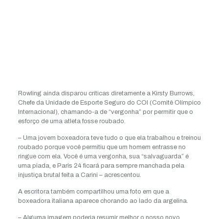
Rowling ainda disparou críticas diretamente a Kirsty Burrows,
Chefe da Unidade de Esporte Seguro do COI (Comitê Olímpico
Internacional), chamando-a de “vergonha” por permitir que o
esforço de uma atleta fosse roubado.
– Uma jovem boxeadora teve tudo o que ela trabalhou e treinou
roubado porque você permitiu que um homem entrasse no
ringue com ela. Você é uma vergonha, sua “salvaguarda” é
uma piada, e Paris 24 ficará para sempre manchada pela
injustiça brutal feita a Carini – acrescentou.
A escritora também compartilhou uma foto em que a
boxeadora italiana aparece chorando ao lado da argelina.
– Alguma imagem poderia resumir melhor o nosso novo