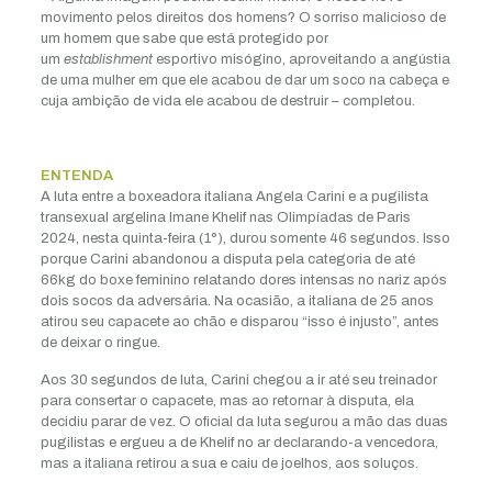
movimento pelos direitos dos homens? O sorriso malicioso de
um homem que sabe que está protegido por
um
establishment
esportivo misógino, aproveitando a angústia
de uma mulher em que ele acabou de dar um soco na cabeça e
cuja ambição de vida ele acabou de destruir – completou.
ENTENDA
A luta entre a boxeadora italiana Angela Carini e a pugilista
transexual argelina Imane Khelif nas Olimpíadas de Paris
2024, nesta quinta-feira (1°), durou somente 46 segundos. Isso
porque Carini abandonou a disputa pela categoria de até
66kg do boxe feminino relatando dores intensas no nariz após
dois socos da adversária. Na ocasião, a italiana de 25 anos
atirou seu capacete ao chão e disparou “isso é injusto”, antes
de deixar o ringue.
Aos 30 segundos de luta, Carini chegou a ir até seu treinador
para consertar o capacete, mas ao retornar à disputa, ela
decidiu parar de vez. O oficial da luta segurou a mão das duas
pugilistas e ergueu a de Khelif no ar declarando-a vencedora,
mas a italiana retirou a sua e caiu de joelhos, aos soluços.