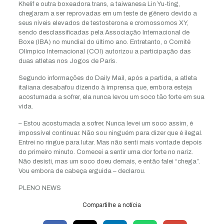
Khelif e outra boxeadora trans, a taiwanesa Lin Yu-ting,
chegaram a ser reprovadas em um teste de gênero devido a
seus níveis elevados de testosterona e cromossomos XY,
sendo desclassificadas pela Associação Internacional de
Boxe (IBA) no mundial do último ano. Entretanto, o Comitê
Olímpico Internacional (COI) autorizou a participação das
duas atletas nos Jogos de Paris.
Segundo informações do Daily Mail, após a partida, a atleta
italiana desabafou dizendo à imprensa que, embora esteja
acostumada a sofrer, ela nunca levou um soco tão forte em sua
vida.
– Estou acostumada a sofrer. Nunca levei um soco assim, é
impossível continuar. Não sou ninguém para dizer que é ilegal.
Entrei no ringue para lutar. Mas não senti mais vontade depois
do primeiro minuto. Comecei a sentir uma dor forte no nariz.
Não desisti, mas um soco doeu demais, e então falei “chega”.
Vou embora de cabeça erguida – declarou.
PLENO NEWS
Compartilhe a notícia