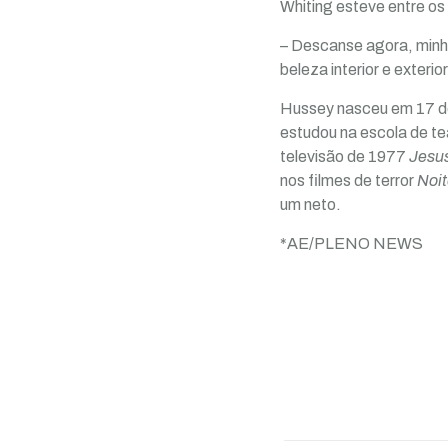
Whiting esteve entre o
– Descanse agora, minha
beleza interior e exteri
Hussey nasceu em 17 de 
estudou na escola de te
televisão de 1977
Jesu
nos filmes de terror
Noit
um neto.
*AE/PLENO NEWS