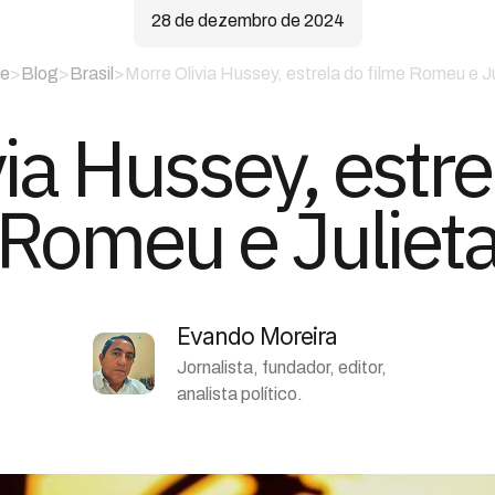
28 de dezembro de 2024
e
>
Blog
>
Brasil
>
Morre Olivia Hussey, estrela do filme Romeu e J
ia Hussey, estre
Romeu e Juliet
Evando Moreira
Jornalista, fundador, editor,
analista político.