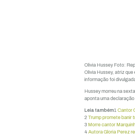
Olivia Hussey
Foto: Rep
Olivia Hussey, atriz que
informação foi divulgada
Hussey morreu na sexta-
aponta uma declaração 
Leia também
1
Cantor 
2
Trump promete banir t
3
Morre cantor Marquinh
4
Autora Gloria Perez re