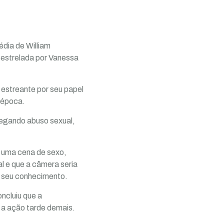
édia de William
estrelada por Vanessa
estreante por seu papel
 época.
legando abuso sexual,
m uma cena de sexo,
l e que a câmera seria
m seu conhecimento.
ncluiu que a
m a ação tarde demais.