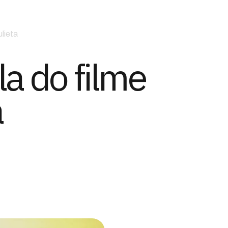
ulieta
la do filme
a