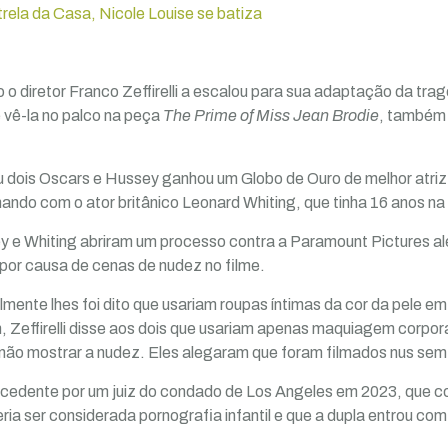
rela da Casa, Nicole Louise se batiza
 o diretor Franco Zeffirelli a escalou para sua adaptação da trag
 vê-la no palco na peça
The Prime of Miss Jean Brodie
, também 
 dois Oscars e Hussey ganhou um Globo de Ouro de melhor atriz 
ando com o ator britânico Leonard Whiting, que tinha 16 anos na
 e Whiting abriram um processo contra a Paramount Pictures a
 por causa de cenas de nudez no filme.
lmente lhes foi dito que usariam roupas íntimas da cor da pele e
, Zeffirelli disse aos dois que usariam apenas maquiagem corpora
 não mostrar a nudez. Eles alegaram que foram filmados nus se
ocedente por um juiz do condado de Los Angeles em 2023, que co
ia ser considerada pornografia infantil e que a dupla entrou co