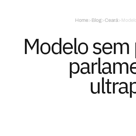
Home
>
Blog
>
Ceará
>
Modelo
Modelo sem 
parlame
ultra