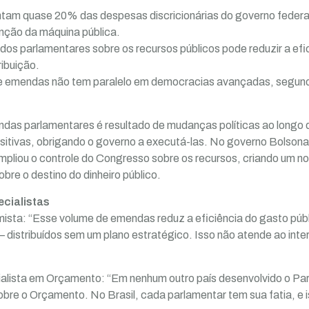
tam quase 20% das despesas discricionárias do governo federal
nção da máquina pública.
a dos parlamentares sobre os recursos públicos pode reduzir a ef
ribuição.
 de emendas não tem paralelo em democracias avançadas, segun
das parlamentares é resultado de mudanças políticas ao longo 
sitivas, obrigando o governo a executá-las. No governo Bolson
pliou o controle do Congresso sobre os recursos, criando um n
obre o destino do dinheiro público.
ecialistas
sta: “Esse volume de emendas reduz a eficiência do gasto públ
istribuídos sem um plano estratégico. Isso não atende ao intere
lista em Orçamento: “Em nenhum outro país desenvolvido o Par
obre o Orçamento. No Brasil, cada parlamentar tem sua fatia, e 