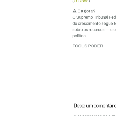
(
O Globo
)
⚠️ E agora?
O Supremo Tribunal Fed
de crescimento segue f
sobre os recursos — e o
político.
FOCUS PODER
Deixe um comentári