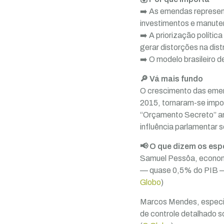
➡️ As emendas represen
investimentos e manute
➡️ A priorização polític
gerar distorções na dist
➡️ O modelo brasileiro
🔎 Vá mais fundo
O crescimento das emen
2015, tornaram-se impo
“Orçamento Secreto” am
influência parlamentar s
📢 O que dizem os esp
Samuel Pessôa, economi
— quase 0,5% do PIB — d
Globo
)
Marcos Mendes, especia
de controle detalhado s