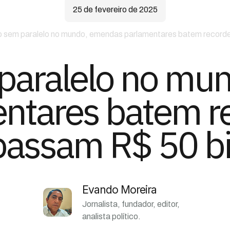
25 de fevereiro de 2025
 sem paralelo no mundo, emendas parlamentares batem recorde 
paralelo no mu
ntares batem r
passam R$ 50 b
Evando Moreira
Jornalista, fundador, editor,
analista político.