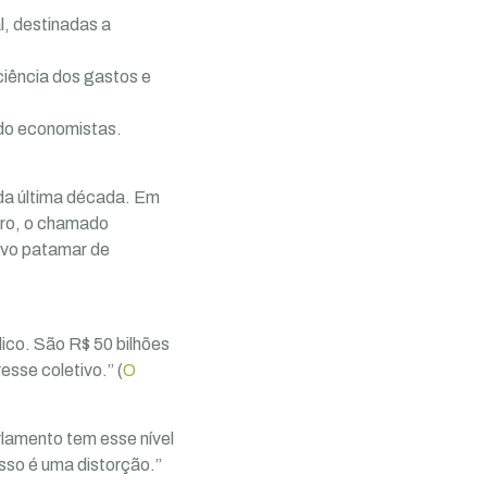
, destinadas a
iciência dos gastos e
do economistas.
da última década. Em
aro, o chamado
ovo patamar de
ico. São R$ 50 bilhões
sse coletivo.” (
O
lamento tem esse nível
isso é uma distorção.”