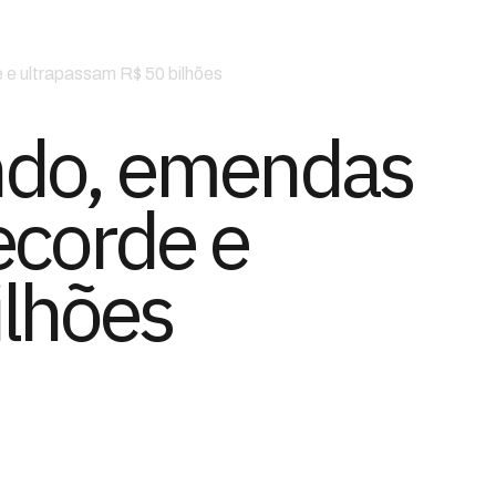
e ultrapassam R$ 50 bilhões
ndo, emendas
ecorde e
ilhões