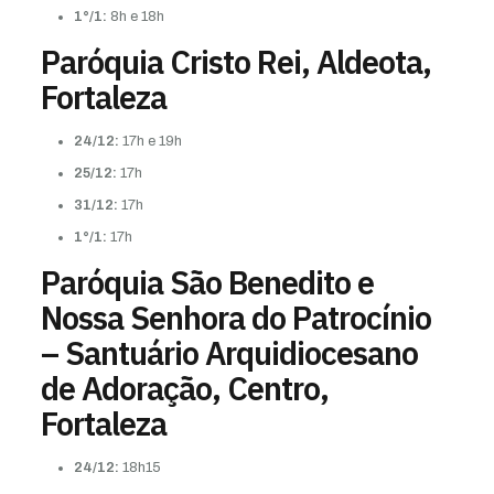
1°/1:
8h e 18h
Paróquia Cristo Rei, Aldeota,
Fortaleza
24/12:
17h e 19h
25/12:
17h
31/12:
17h
1°/1:
17h
Paróquia São Benedito e
Nossa Senhora do Patrocínio
– Santuário Arquidiocesano
de Adoração, Centro,
Fortaleza
24/12:
18h15