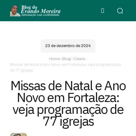
23 de dezembro de 2024
Home
>
Blog
>
Ceará
>
Missas de Natal e Ano Novo em Fortaleza: veja programação
de 77 igrejas
Missas de Natal e Ano
Novo em Fortaleza:
veja programação de
77 igrejas