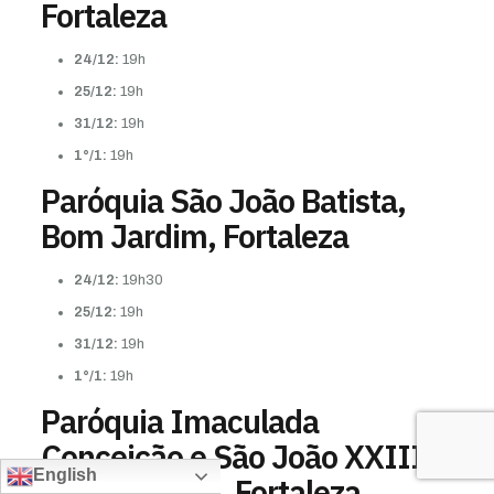
Fortaleza
24/12:
19h
25/12:
19h
31/12:
19h
1°/1:
19h
Paróquia São João Batista,
Bom Jardim, Fortaleza
24/12:
19h30
25/12:
19h
31/12:
19h
1°/1:
19h
Paróquia Imaculada
Conceição e São João XXIII,
English
Jóquei Clube, Fortaleza