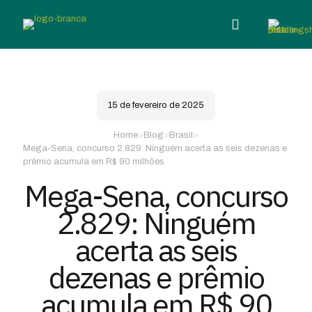
15 de fevereiro de 2025
Home
>
Blog
>
Brasil
>
Mega-Sena, concurso 2.829: Ninguém acerta as seis dezenas e
prêmio acumula em R$ 90 milhões
Mega-Sena, concurso
2.829: Ninguém
acerta as seis
dezenas e prêmio
acumula em R$ 90