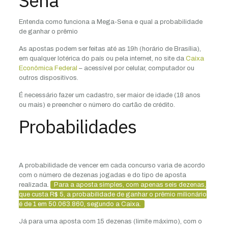
Sena
Entenda como funciona a Mega-Sena e qual a probabilidade
de ganhar o prêmio
As apostas podem ser feitas até as 19h (horário de Brasília),
em qualquer lotérica do país ou pela internet, no site da
Caixa
Econômica Federal
– acessível por celular, computador ou
outros dispositivos.
É necessário fazer um cadastro, ser maior de idade (18 anos
ou mais) e preencher o número do cartão de crédito.
Probabilidades
A probabilidade de vencer em cada concurso varia de acordo
com o número de dezenas jogadas e do tipo de aposta
realizada.
Para a aposta simples, com apenas seis dezenas,
que custa R$ 5, a probabilidade de ganhar o prêmio milionário
é de 1 em 50.063.860, segundo a Caixa.
Já para uma aposta com 15 dezenas (limite máximo), com o