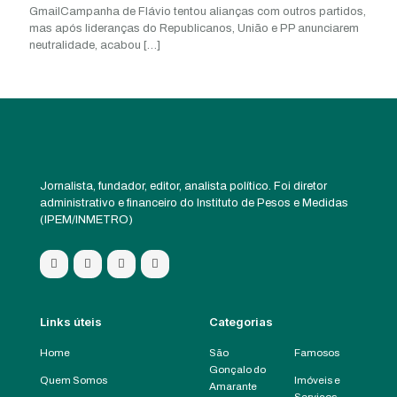
GmailCampanha de Flávio tentou alianças com outros partidos,
mas após lideranças do Republicanos, União e PP anunciarem
neutralidade, acabou
[…]
Jornalista, fundador, editor, analista político. Foi diretor
administrativo e financeiro do Instituto de Pesos e Medidas
(IPEM/INMETRO)
Links úteis
Categorias
Home
São
Famosos
Gonçalo do
Quem Somos
Imóveis e
Amarante