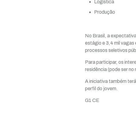
Logística
Produção
No Brasil, a expectativ
estágio e 3,4 mil vaga
processos seletivos púb
Para participar, os int
residência (pode ser no
A iniciativa também terá
perfil do jovem.
G1 CE