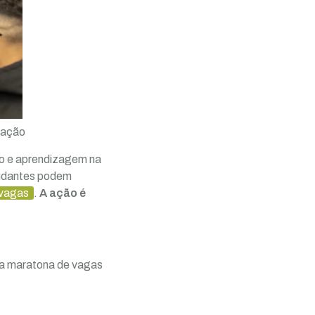
gação
io e aprendizagem na
studantes podem
 vagas
.
A ação é
 da maratona de vagas