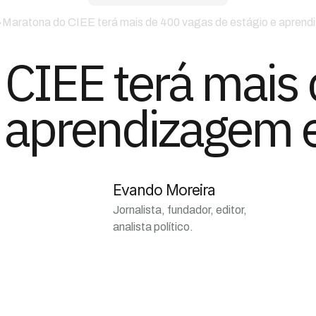
>
Maratona do CIEE terá mais de 400 vagas de estágio e apren
CIEE terá mais
e aprendizagem 
Evando Moreira
Jornalista, fundador, editor,
analista político.