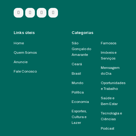
Links úteis
Categorias
Home
São
Famosos
Gonçalo do
Quem Somos
Imóveis e
Amarante
Serviços
Anuncie
Ceará
Mensagem
Fale Conosco
Brasil
do Dia
Mundo
Oportunidades
e Trabalho
Política
Saúde e
Economia
Bem Estar
Esportes,
Tecnologia e
Cultura e
Ciências
Lazer
Podcast