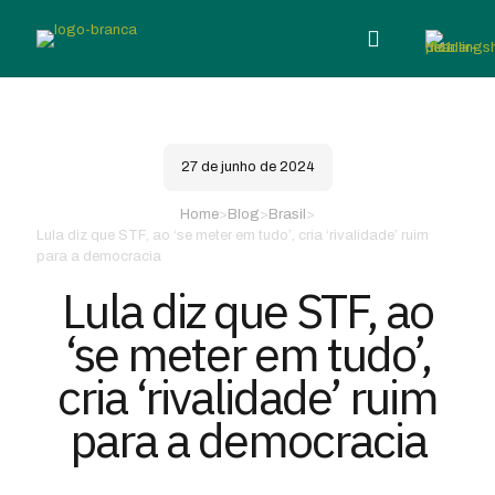
27 de junho de 2024
Home
>
Blog
>
Brasil
>
Lula diz que STF, ao ‘se meter em tudo’, cria ‘rivalidade’ ruim
para a democracia
Lula diz que STF, ao
‘se meter em tudo’,
cria ‘rivalidade’ ruim
para a democracia