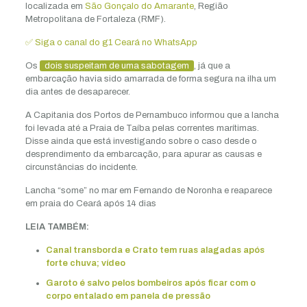
localizada em
São Gonçalo do Amarante
, Região
Metropolitana de Fortaleza (RMF).
✅ Siga o canal do g1 Ceará no WhatsApp
Os
dois suspeitam de uma sabotagem
, já que a
embarcação havia sido amarrada de forma segura na ilha um
dia antes de desaparecer.
A Capitania dos Portos de Pernambuco informou que a lancha
foi levada até a Praia de Taíba pelas correntes marítimas.
Disse ainda que está investigando sobre o caso desde o
desprendimento da embarcação, para apurar as causas e
circunstâncias do incidente.
Lancha “some” no mar em Fernando de Noronha e reaparece
em praia do Ceará após 14 dias
LEIA TAMBÉM:
Canal transborda e Crato tem ruas alagadas após
forte chuva; vídeo
Garoto é salvo pelos bombeiros após ficar com o
corpo entalado em panela de pressão