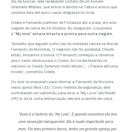
dia de buscas, eles receberam contato de um homem
chamado Mateus, que achou a lancha na Taíba e avisou que
cuidaria dela até que o casal chegasse no local.
Odete e Fernando partiram de Fortaleza até a praia, em uma
viagem de cerca de 40 minutos. Ao chegaram, a surpresa:
a
“My love” estava intacta e pronta para outra viagem.
“Acredito que alguém soltou ela de maldade (ainda na ilha de
Fernando de Noronha). O negócio não foi acidental. Desde
então, iniciamos a busca. O Fernando começou a observar
que o vento estava para o Ceará. Só via ele fazendo os
cálculos no Ceará. Estamos muito felizes (…) Parece até uma
novela”, comentou Odete.
Os dois se preparam para retornar a Fernando de Noronha
nesta quinta-feira (23). Como medida de segurança, eles
contrataram um caminhão para levar a “My Love” até Recife
(PE) e, de lá, outra embarcação deixará a lancha em casa.
“Essa é a história da ‘My Love’. E quando encontrei ela tive
uma sensação inesquecível. Ela é muito importante para
mim. Foi meu primeiro barco, tenho um grande apreço por