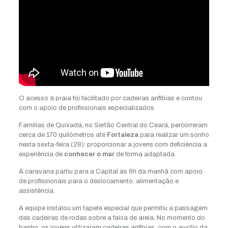
O acesso à praia foi facilitado por cadeiras anfíbias e contou
com o apoio de profissionais especializados
Famílias de Quixadá, no Sertão Central do Ceará, percorreram
cerca de 170 quilômetros até
Fortaleza
para realizar um sonho
nesta sexta-feira (28): proporcionar a jovens com deficiência a
experiência de
conhecer o mar
de forma adaptada.
A caravana partiu para a Capital às 6h da manhã com apoio
de profissionais para o deslocamento, alimentação e
assistência.
A equipe instalou um tapete especial que permitiu a passagem
das cadeiras de rodas sobre a faixa de areia. No momento do
banho, os jovens utilizaram cadeiras anfíbias, com o auxílio da