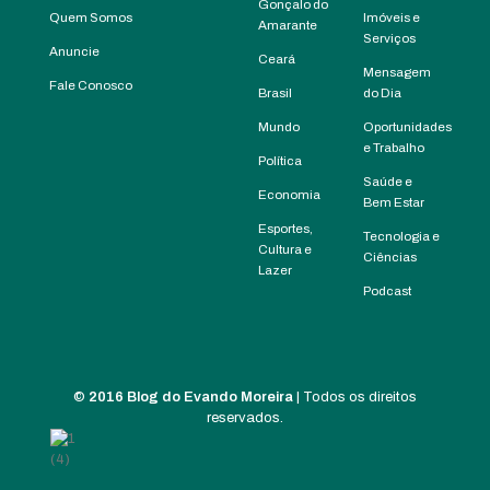
Gonçalo do
Quem Somos
Imóveis e
Amarante
Serviços
Anuncie
Ceará
Mensagem
Fale Conosco
Brasil
do Dia
Mundo
Oportunidades
e Trabalho
Política
Saúde e
Economia
Bem Estar
Esportes,
Tecnologia e
Cultura e
Ciências
Lazer
Podcast
©
2016 Blog do Evando Moreira
| Todos os direitos
reservados.