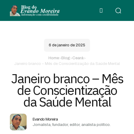
6 de janeiro de 2025
Home
>
Blog
>
Ceará
>
Janeiro branco – Mês de Conscientização da Saúde Mental
Janeiro branco – Mês
de Conscientização
da Saúde Mental
Evando Moreira
Jornalista, fundador, editor, analista político.