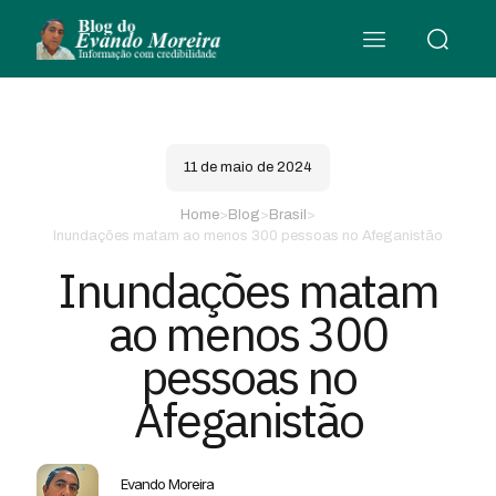
11 de maio de 2024
Home
>
Blog
>
Brasil
>
Inundações matam ao menos 300 pessoas no Afeganistão
Inundações matam
ao menos 300
pessoas no
Afeganistão
Evando Moreira