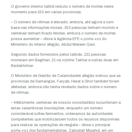
O governo interino talibã reduziu o número de mortes neste
momento para 153 em várias províncias.
– O número de vítimas é elevado, embora, até agora e com
base nas informações iniciais, 153 pessoas tenham morrido e
centenas tenham ficado feridas, embora o número de mortes
possa aumentar – disse à Agência EFE o porta-voz do
Ministério do Interior afegão, Abdul Mateen Qani.
Segundo dados fornecidos pelos talibãs, 131 pessoas
morreram em Baghlan, 21 na vizinha Takhar e outras duas em
Badakhshan.
O Ministério de Gestão de Calamidades afegão indicou que as
províncias de Samangan, Faryab, Herat e Ghor também foram
afetadas, embora não tenha revelado dados sobre o número
de vítimas.
– Infelizmente, centenas de nossos concidadãos sucumbiram a
estas calamitosas inundações, enquanto um número
considerável sofreu ferimentos, ordenamos às autoridades
competentes que mobilizassem todos os recursos disponíveis
para realizar as operações de resgate – disse o principal
porta-voz dos fundamentalistas, Zabiullah Mujahid, em um