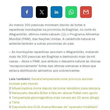
Ao menos 300 pessoas morreram devido às fortes e
repentinas inundações na província de Baghlan, no norte do
Afeganistão, afirmou neste sábado (11) o Programa Alimentar
Mundial (PAM), das Nações Unidas. A catástrofe natural se
estende também a outras províncias do país.
– As inundações repentinas assolam o Afeganistão, matando
mais de 300 pessoas em Baghlan e destruindo mais de mil
casas – disse o PAM, que atribuiu o desastre natural às chuvas
“excepcionalmente” fortes das últimas semanas e disse que
estava distribuindo alimentos aos sobreviventes.
Leia também
1
Severa tempestade solar provoca auroras
boreais pelo mundo
2
Influenciadora morre depois de tomar remédios para ressaca
3
Netanyahu desafia Biden e fala em atacar Rafah sem apoio
4
Tempestade geomagnética mais severa em 20 anos atinge
a Terra
5
Deputada dos EUA chama Moraes de “operador totalitário”