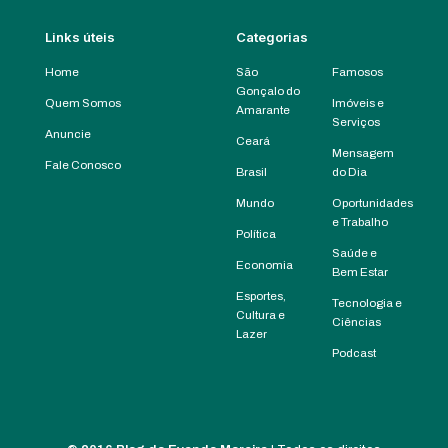
Links úteis
Categorias
Home
São
Famosos
Gonçalo do
Quem Somos
Imóveis e
Amarante
Serviços
Anuncie
Ceará
Mensagem
Fale Conosco
Brasil
do Dia
Mundo
Oportunidades
e Trabalho
Política
Saúde e
Economia
Bem Estar
Esportes,
Tecnologia e
Cultura e
Ciências
Lazer
Podcast