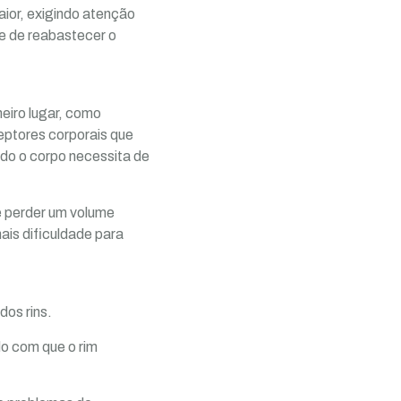
aior, exigindo atenção
te de reabastecer o
eiro lugar, como
eptores corporais que
do o corpo necessita de
 e perder um volume
ais dificuldade para
dos rins.
o com que o rim