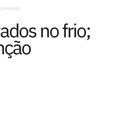
 e prevenção
ados no frio;
enção