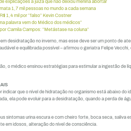
e explicações a juíza que não deixou menina abortar
mata 1,7 mil pessoas no mundo a cada semana
R$ 1,4 mil por “falso” Kevin Costner
ma palavra vem do Médico dos médicos”
 por Camila Campos: “Metástase na coluna”
r em desidratação no inverno, mas esse deve ser um ponto de a
udável e equilibrada possível – afirmou o geriatra Felipe Vecchi, 
ão, o médico ensinou estratégias para estimular a ingestão de lí
AIS
 indicar que o nível de hidratação no organismo está abaixo do i
ada, ela pode evoluir para a desidratação, quando a perda de ág
us sintomas urina escura e com cheiro forte, boca seca, saliva 
te em idosos, alteração do nível de consciência.