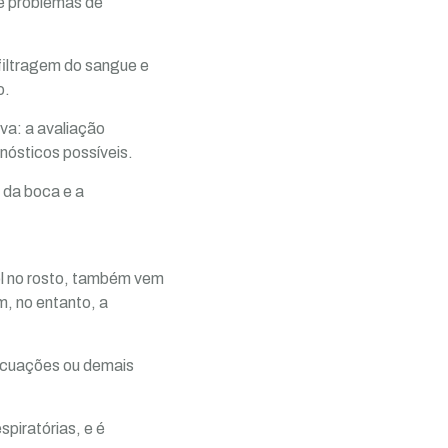
e problemas de
filtragem do sangue e
o.
va: a avaliação
nósticos possíveis.
 da boca e a
ol no rosto, também vem
m, no entanto, a
vacuações ou demais
piratórias, e é