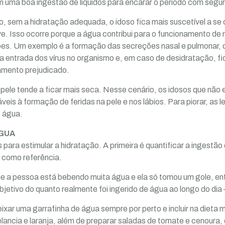
 uma boa ingestão de líquidos para encarar o período com segu
 sem a hidratação adequada, o idoso fica mais suscetível a se 
e. Isso ocorre porque a água contribui para o funcionamento d
es. Um exemplo é a formação das secreções nasal e pulmonar, o 
m a entrada dos vírus no organismo e, em caso de desidratação, f
amento prejudicado.
ele tende a ficar mais seca. Nesse cenário, os idosos que nã
áveis à formação de feridas na pele e nos lábios. Para piorar, a
 água.
ÁGUA
para estimular a hidratação. A primeira é quantificar a ingestão
o como referência.
e a pessoa está bebendo muita água e ela só tomou um gole, en
etivo do quanto realmente foi ingerido de água ao longo do dia –
ixar uma garrafinha de água sempre por perto e incluir na dieta 
ancia e laranja, além de preparar saladas de tomate e cenoura,