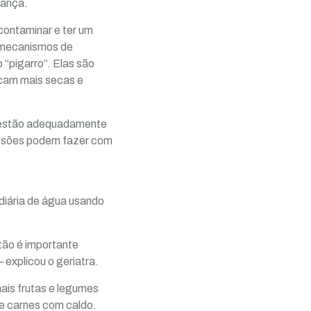
rança.
contaminar e ter um
e mecanismos de
“pigarro”. Elas são
icam mais secas e
o estão adequadamente
s lesões podem fazer com
 diária de água usando
tão é importante
 explicou o geriatra.
mais frutas e legumes
 e carnes com caldo.