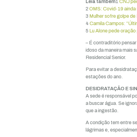
Leia também
1
CNJ ped
2
OMS: Covid-19 ainda 
3
Mulher sofre golpe de 
4
Camila Campos: “Últi
5
Lu Alone pede oração
– É contraditório pensa
idoso da maneira mais sa
Residencial Senior.
Para evitar a desidrataç
estações do ano.
DESIDRATAÇÃO E SIN
A sede é responsável por
a buscar água. Se ignor
que a ingestão.
A condição tem entre se
lágrimas e, especialmen