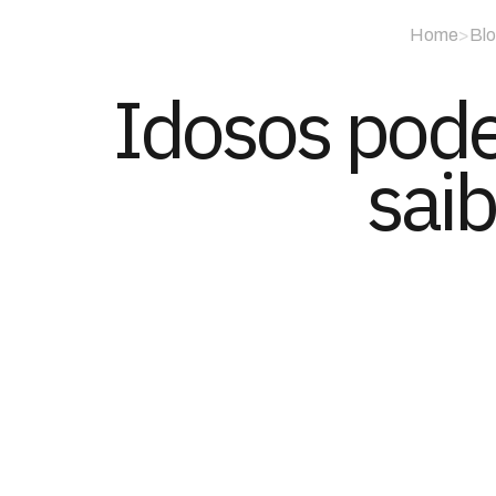
Home
>
Bl
Idosos podem
saib