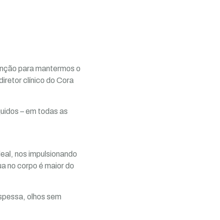
tenção para mantermos o
diretor clínico do Cora
quidos – em todas as
deal, nos impulsionando
ua no corpo é maior do
espessa, olhos sem