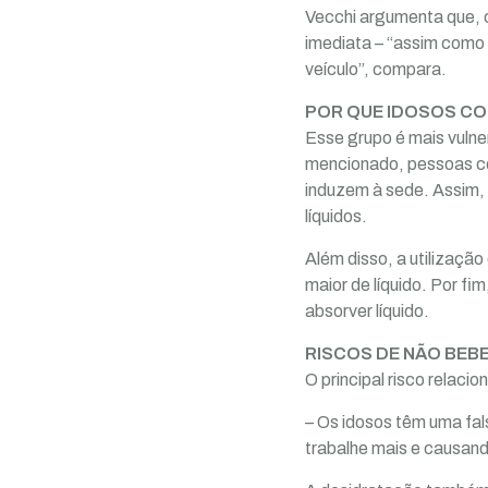
Vecchi argumenta que, c
imediata – “assim como 
veículo”, compara.
POR QUE IDOSOS CO
Esse grupo é mais vulne
mencionado, pessoas co
induzem à sede. Assim,
líquidos.
Além disso, a utilizaçã
maior de líquido. Por f
absorver líquido.
RISCOS DE NÃO BEBE
O principal risco relac
– Os idosos têm uma fa
trabalhe mais e causand