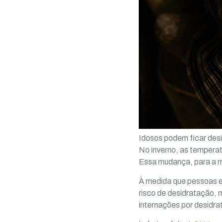
Idosos podem ficar desi
No inverno, as tempera
Essa mudança, para a ma
À medida que pessoas en
risco de desidratação, 
internações por desidra