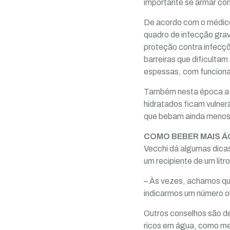
importante se armar com
De acordo com o médico,
quadro de infecção grav
proteção contra infecçõ
barreiras que dificulta
espessas, com funcion
Também nesta época a p
hidratados ficam vulner
que bebam ainda menos
COMO BEBER MAIS 
Vecchi dá algumas dicas 
um recipiente de um litr
– Às vezes, achamos qu
indicarmos um número obj
Outros conselhos são de
ricos em água, como mel