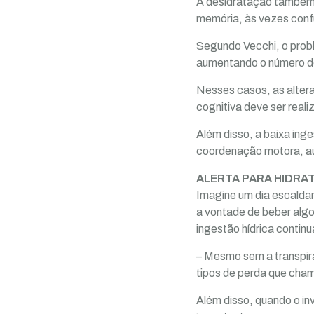
A desidratação também
memória, às vezes conf
Segundo Vecchi, o probl
aumentando o número de 
Nesses casos, as altera
cognitiva deve ser reali
Além disso, a baixa in
coordenação motora, a
ALERTA PARA HIDRA
Imagine um dia escaldan
a vontade de beber algo
ingestão hídrica continu
– Mesmo sem a transpira
tipos de perda que cham
Além disso, quando o in