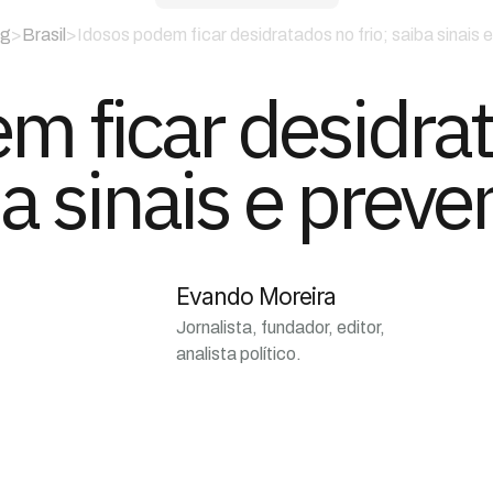
og
>
Brasil
>
Idosos podem ficar desidratados no frio; saiba sinais
 ficar desidrat
a sinais e prev
Evando Moreira
Jornalista, fundador, editor,
analista político.