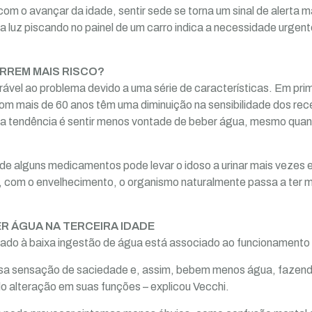
om o avançar da idade, sentir sede se torna um sinal de alerta m
a luz piscando no painel de um carro indica a necessidade urgen
RREM MAIS RISCO?
rável ao problema devido a uma série de características. Em prim
m mais de 60 anos têm uma diminuição na sensibilidade dos rec
 a tendência é sentir menos vontade de beber água, mesmo quan
o de alguns medicamentos pode levar o idoso a urinar mais vezes
im, com o envelhecimento, o organismo naturalmente passa a ter m
R ÁGUA NA TERCEIRA IDADE
ionado à baixa ingestão de água está associado ao funcionamento 
lsa sensação de saciedade e, assim, bebem menos água, fazend
o alteração em suas funções – explicou Vecchi.