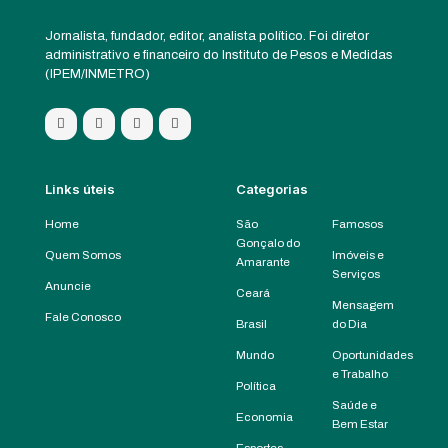
Jornalista, fundador, editor, analista político. Foi diretor
administrativo e financeiro do Instituto de Pesos e Medidas
(IPEM/INMETRO)
Links úteis
Categorias
Home
São
Famosos
Gonçalo do
Quem Somos
Imóveis e
Amarante
Serviços
Anuncie
Ceará
Mensagem
Fale Conosco
Brasil
do Dia
Mundo
Oportunidades
e Trabalho
Política
Saúde e
Economia
Bem Estar
Esportes,