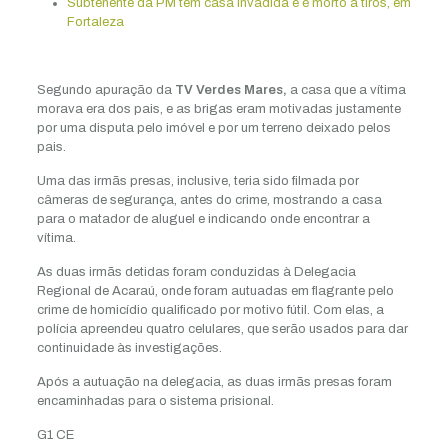
Subtenente da PM tem casa invadida e é morto a tiros, em
Fortaleza
Segundo apuração da
TV Verdes Mares,
a casa que a vítima
morava era dos pais, e as brigas eram motivadas justamente
por uma disputa pelo imóvel e por um terreno deixado pelos
pais.
Uma das irmãs presas, inclusive, teria sido filmada por
câmeras de segurança, antes do crime, mostrando a casa
para o matador de aluguel e indicando onde encontrar a
vítima.
As duas irmãs detidas foram conduzidas à Delegacia
Regional de Acaraú, onde foram autuadas em flagrante pelo
crime de homicídio qualificado por motivo fútil. Com elas, a
polícia apreendeu quatro celulares, que serão usados para dar
continuidade às investigações.
Após a autuação na delegacia, as duas irmãs presas foram
encaminhadas para o sistema prisional.
G1 CE