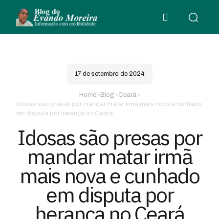
17 de setembro de 2024
Home
>
Blog
>
Ceará
>
Idosas são presas por mandar matar irmã mais nova e cunhado
em disputa por herança no Ceará
Idosas são presas por
mandar matar irmã
mais nova e cunhado
em disputa por
herança no Ceará