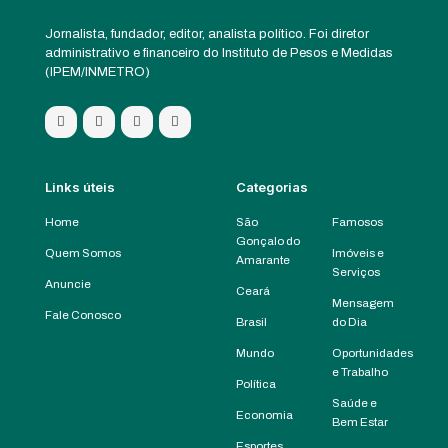
Jornalista, fundador, editor, analista político. Foi diretor
administrativo e financeiro do Instituto de Pesos e Medidas
(IPEM/INMETRO)
Links úteis
Categorias
Home
São
Famosos
Gonçalo do
Quem Somos
Imóveis e
Amarante
Serviços
Anuncie
Ceará
Mensagem
Fale Conosco
Brasil
do Dia
Mundo
Oportunidades
e Trabalho
Política
Saúde e
Economia
Bem Estar
Esportes,