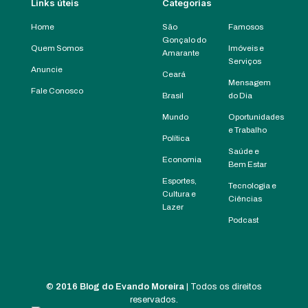
Links úteis
Categorias
Home
São
Famosos
Gonçalo do
Quem Somos
Imóveis e
Amarante
Serviços
Anuncie
Ceará
Mensagem
Fale Conosco
Brasil
do Dia
Mundo
Oportunidades
e Trabalho
Política
Saúde e
Economia
Bem Estar
Esportes,
Tecnologia e
Cultura e
Ciências
Lazer
Podcast
©
2016 Blog do Evando Moreira
| Todos os direitos
reservados.