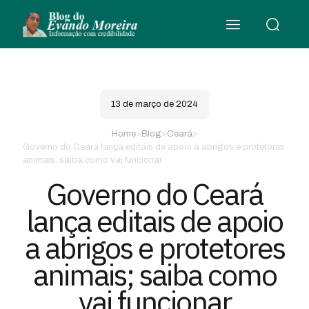
13 de março de 2024
Home
>
Blog
>
Ceará
>
Governo do Ceará lança editais de apoio a abrigos e protetores
animais; saiba como vai funcionar
Governo do Ceará
lança editais de apoio
a abrigos e protetores
animais; saiba como
vai funcionar