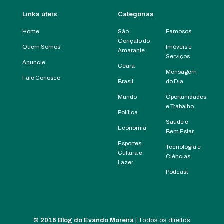
Links úteis
Categorias
Home
São
Famosos
Gonçalo do
Quem Somos
Imóveis e
Amarante
Serviços
Anuncie
Ceará
Mensagem
Fale Conosco
Brasil
do Dia
Mundo
Oportunidades
e Trabalho
Política
Saúde e
Economia
Bem Estar
Esportes,
Tecnologia e
Cultura e
Ciências
Lazer
Podcast
©
2016 Blog do Evando Moreira
| Todos os direitos