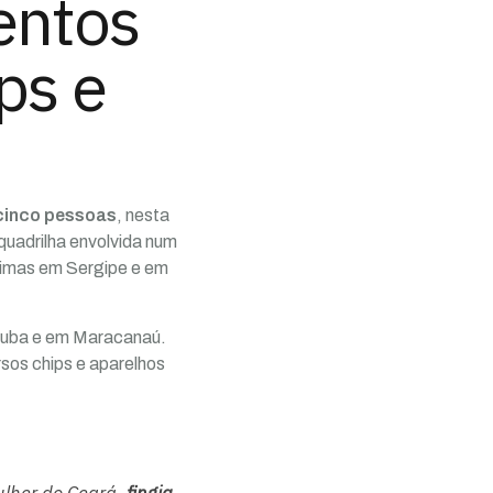
entos
ps e
cinco pessoas
, nesta
quadrilha envolvida num
vítimas em Sergipe e em
atuba e em Maracanaú.
rsos chips e aparelhos
ulher do Ceará,
fingia