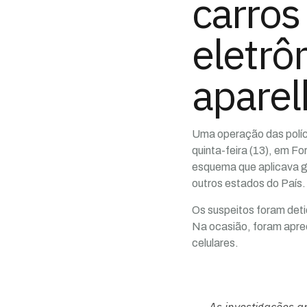
carros
eletrô
aparel
Uma operação das políci
quinta-feira (13), em F
esquema que aplicava 
outros estados do País.
Os suspeitos foram det
Na ocasião, foram apr
celulares.
As investigações 