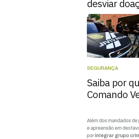
desviar doa
SEGURANÇA
Saiba por qu
Comando Ver
Além dos mandados de p
e apreensão em desfavor
por
integrar grupo cri