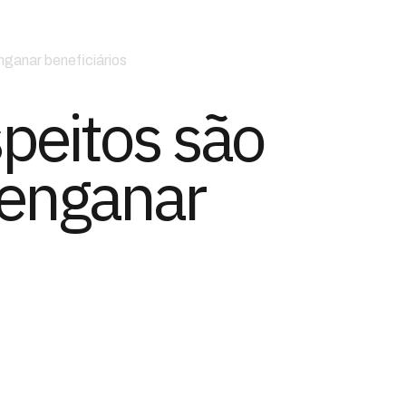
nganar beneficiários
speitos são
 enganar