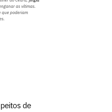
enganar as vítimas.
de que poderiam
es.
speitos de