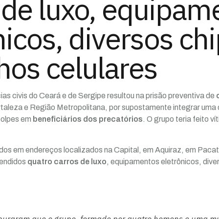
 de luxo, equipam
nicos, diversos chi
hos celulares
as civis do Ceará e de Sergipe resultou na prisão preventiva de
ortaleza e Região Metropolitana, por supostamente integrar uma 
golpes em
beneficiários dos precatórios
. O grupo teria feito 
idos em endereços localizados na Capital, em Aquiraz, em Pac
eendidos
quatro carros de luxo
, equipamentos eletrônicos, dive
apuraram que o grupo, formado por quatro homens e uma m