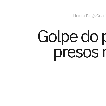
Home
>
Blog
>
Cear
Golpe do p
presos 