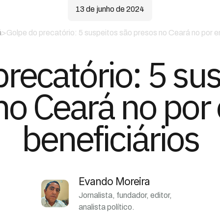
13 de junho de 2024
á
>
Golpe do precatório: 5 suspeitos são presos no Ceará no por e
recatório: 5 su
no Ceará no por
beneficiários
Evando Moreira
Jornalista, fundador, editor,
analista político.