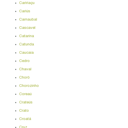
Caririaçu
Cariús
Carnaubal
Cascavel
Catarina
Catunda
Caucaia
Cedro
Chaval
Choró
Chorozinho
Coreaú
Crateús
Crato
Croatá
Cruz