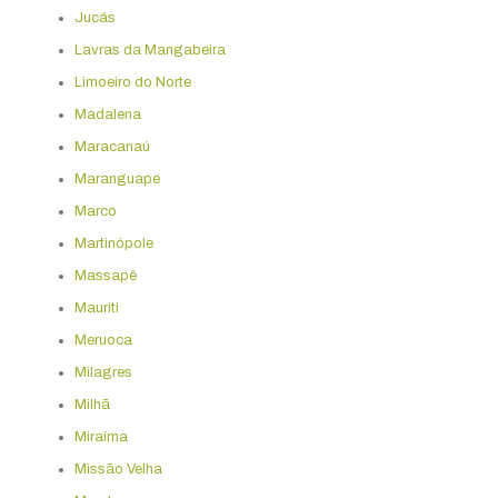
Jucás
Lavras da Mangabeira
Limoeiro do Norte
Madalena
Maracanaú
Maranguape
Marco
Martinópole
Massapê
Mauriti
Meruoca
Milagres
Milhã
Miraíma
Missão Velha