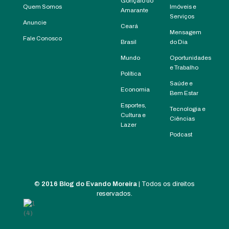
Gonçalo do
Quem Somos
Imóveis e
Amarante
Serviços
Anuncie
Ceará
Mensagem
Fale Conosco
Brasil
do Dia
Mundo
Oportunidades
e Trabalho
Política
Saúde e
Economia
Bem Estar
Esportes,
Tecnologia e
Cultura e
Ciências
Lazer
Podcast
©
2016 Blog do Evando Moreira
| Todos os direitos
reservados.