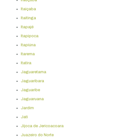
Itaiçaba
Itaitinga
Itapajé
Itapipoca
Itapiúna
Itarema
Itatira
Jaguaretama
Jaguaribara
Jaguaribe
Jaguaruana
Jardim
Jati
Jijoca de Jericoacoara
Juazeiro do Norte