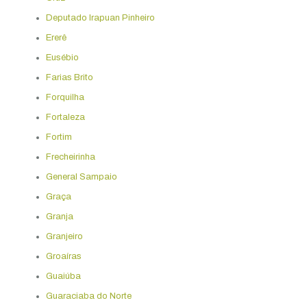
Deputado Irapuan Pinheiro
Ererê
Eusébio
Farias Brito
Forquilha
Fortaleza
Fortim
Frecheirinha
General Sampaio
Graça
Granja
Granjeiro
Groaíras
Guaiúba
Guaraciaba do Norte