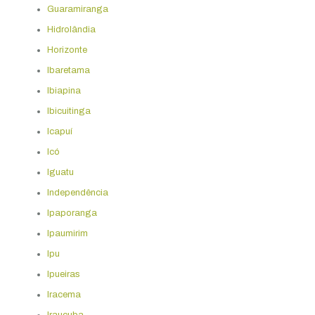
Guaramiranga
Hidrolândia
Horizonte
Ibaretama
Ibiapina
Ibicuitinga
Icapuí
Icó
Iguatu
Independência
Ipaporanga
Ipaumirim
Ipu
Ipueiras
Iracema
Irauçuba