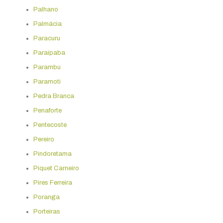
Palhano
Palmácia
Paracuru
Paraipaba
Parambu
Paramoti
Pedra Branca
Penaforte
Pentecoste
Pereiro
Pindoretama
Piquet Carneiro
Pires Ferreira
Poranga
Porteiras