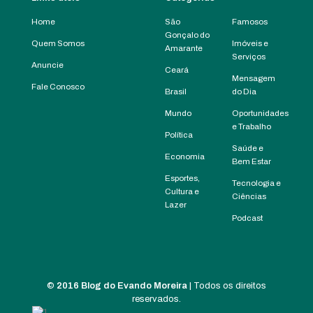
Home
São
Famosos
Gonçalo do
Quem Somos
Imóveis e
Amarante
Serviços
Anuncie
Ceará
Mensagem
Fale Conosco
Brasil
do Dia
Mundo
Oportunidades
e Trabalho
Política
Saúde e
Economia
Bem Estar
Esportes,
Tecnologia e
Cultura e
Ciências
Lazer
Podcast
©
2016 Blog do Evando Moreira
| Todos os direitos
reservados.