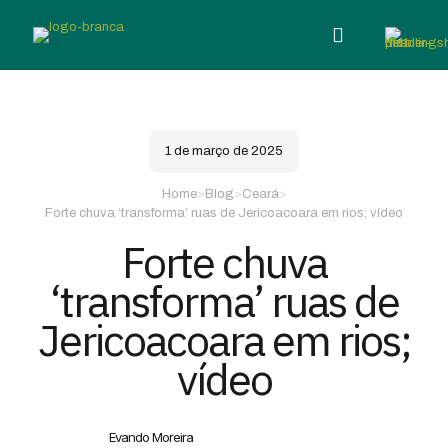
1 de março de 2025
Home
>
Blog
>
Ceará
>
Forte chuva ‘transforma’ ruas de Jericoacoara em rios; vídeo
Forte chuva
‘transforma’ ruas de
Jericoacoara em rios;
vídeo
Evando Moreira