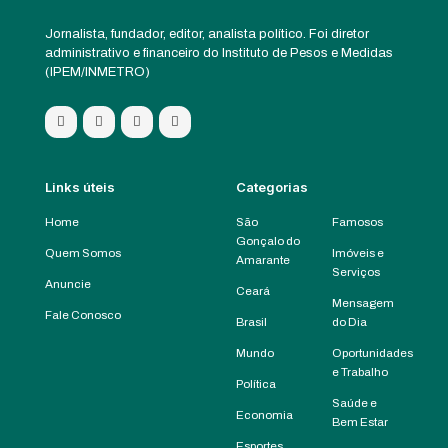
Jornalista, fundador, editor, analista político. Foi diretor
administrativo e financeiro do Instituto de Pesos e Medidas
(IPEM/INMETRO)
Links úteis
Categorias
Home
São
Famosos
Gonçalo do
Quem Somos
Imóveis e
Amarante
Serviços
Anuncie
Ceará
Mensagem
Fale Conosco
Brasil
do Dia
Mundo
Oportunidades
e Trabalho
Política
Saúde e
Economia
Bem Estar
Esportes,