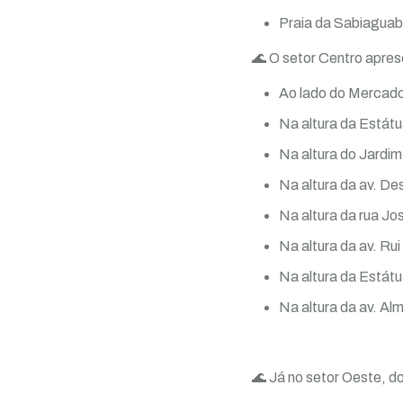
Praia da Sabiaguab
🌊 O setor Centro apres
Ao lado do Mercado
Na altura da Estát
Na altura do Jardi
Na altura da av. De
Na altura da rua Jo
Na altura da av. Ru
Na altura da Estátu
Na altura da av. A
🌊 Já no setor Oeste, d