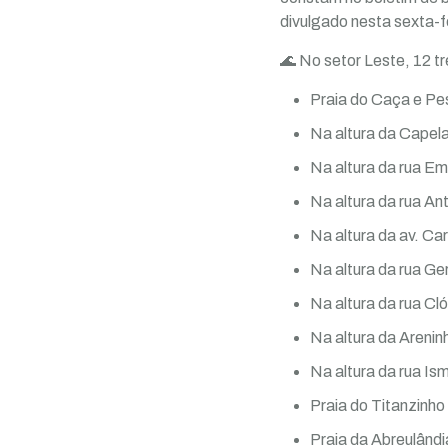
divulgado nesta sexta-f
🌊 No setor Leste, 12 t
Praia do Caça e Pe
Na altura da Capel
Na altura da rua E
Na altura da rua An
Na altura da av. Car
Na altura da rua G
Na altura da rua Cl
Na altura da Areninh
Na altura da rua Is
Praia do Titanzinho
Praia da Abreulândi