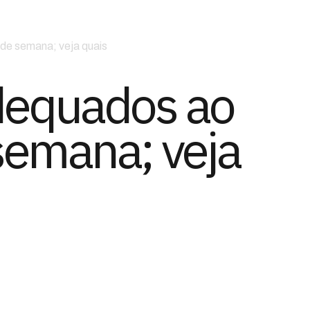
de semana; veja quais
adequados ao
semana; veja