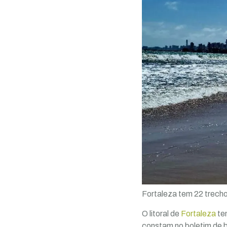
Fortaleza tem 22 trech
O litoral de
Fortaleza
te
constam no boletim de 