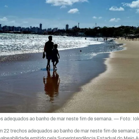
os adequados ao banho de mar neste fim de semana. — Foto: Io
m 22 trechos adequados ao banho de mar neste fim de semana (
balneabilidade emitido pela Superintendência Estadual do Meio