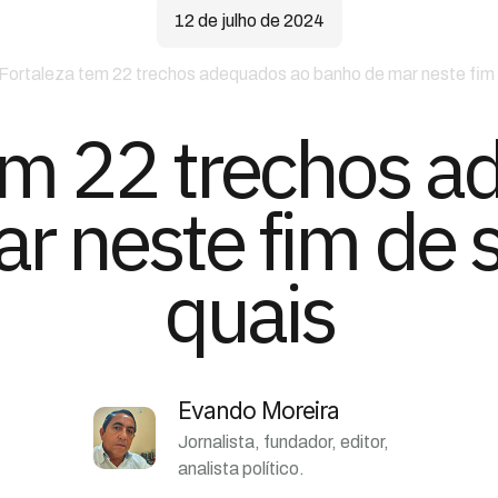
12 de julho de 2024
Fortaleza tem 22 trechos adequados ao banho de mar neste fim 
em 22 trechos 
r neste fim de 
quais
Evando Moreira
Jornalista, fundador, editor,
analista político.