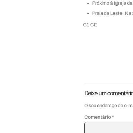
Próximo à Igreja d
Praia da Leste. Na 
G1 CE
Deixe um comentári
O seu endereço de e-ma
Comentário
*