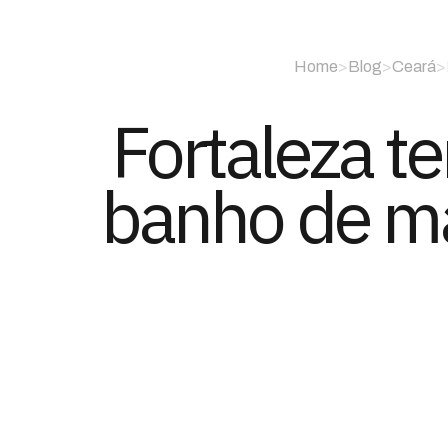
Home
>
Blog
>
Ceará
>
Fortaleza t
banho de ma