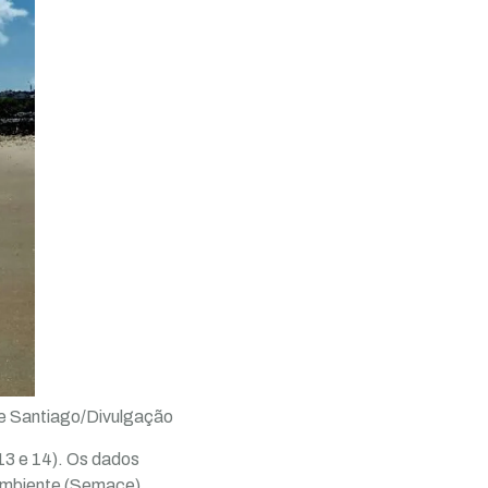
le Santiago/Divulgação
13 e 14). Os dados
 Ambiente (Semace),