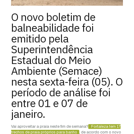
O novo boletim de
balneabilidade foi
emitido pela
Superintendência
Estadual do Meio
Ambiente (Semace)
nesta sexta-feira (05). O
período de análise foi
entre 01 e 07 de
janeiro.
Vai aproveitar a praia neste fim de semana?
Fortaleza tem 17
trechos de praia próprios para banho
, de acordo com o novo