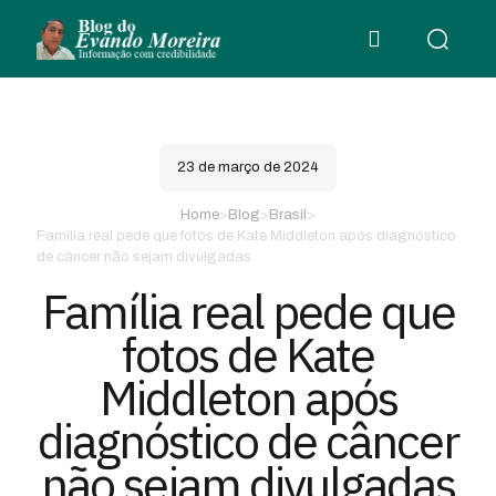
23 de março de 2024
Home
>
Blog
>
Brasil
>
Família real pede que fotos de Kate Middleton após diagnóstico
de câncer não sejam divulgadas
Família real pede que
fotos de Kate
Middleton após
diagnóstico de câncer
não sejam divulgadas