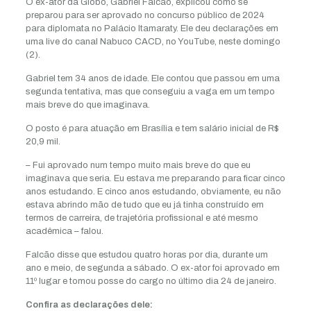
O ex-ator da Globo, Gabriel Falcão, explicou como se
preparou para ser aprovado no concurso público de 2024
para diplomata no Palácio Itamaraty. Ele deu declarações em
uma live do canal Nabuco CACD, no YouTube, neste domingo
(2).
Gabriel tem 34 anos de idade. Ele contou que passou em uma
segunda tentativa, mas que conseguiu a vaga em um tempo
mais breve do que imaginava.
O posto é para atuação em Brasília e tem salário inicial de R$
20,9 mil.
– Fui aprovado num tempo muito mais breve do que eu
imaginava que seria. Eu estava me preparando para ficar cinco
anos estudando. E cinco anos estudando, obviamente, eu não
estava abrindo mão de tudo que eu já tinha construído em
termos de carreira, de trajetória profissional e até mesmo
acadêmica – falou.
Falcão disse que estudou quatro horas por dia, durante um
ano e meio, de segunda a sábado. O ex-ator foi aprovado em
11º lugar e tomou posse do cargo no último dia 24 de janeiro.
Confira as declarações dele: