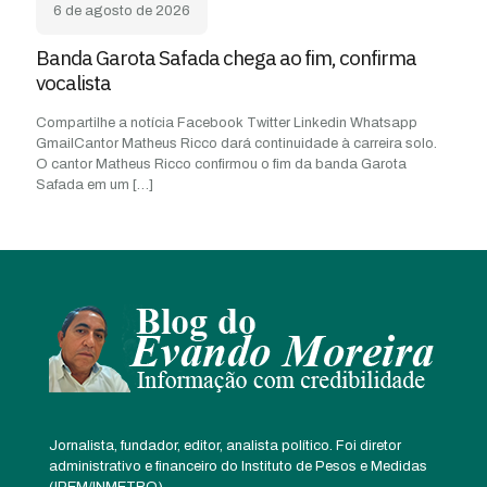
6 de agosto de 2026
Banda Garota Safada chega ao fim, confirma
vocalista
Compartilhe a notícia Facebook Twitter Linkedin Whatsapp
GmailCantor Matheus Ricco dará continuidade à carreira solo.
O cantor Matheus Ricco confirmou o fim da banda Garota
Safada em um
[…]
Jornalista, fundador, editor, analista político. Foi diretor
administrativo e financeiro do Instituto de Pesos e Medidas
(IPEM/INMETRO)