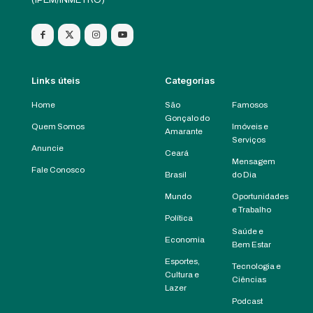
Links úteis
Categorias
Home
São
Famosos
Gonçalo do
Quem Somos
Imóveis e
Amarante
Serviços
Anuncie
Ceará
Mensagem
Fale Conosco
Brasil
do Dia
Mundo
Oportunidades
e Trabalho
Política
Saúde e
Economia
Bem Estar
Esportes,
Tecnologia e
Cultura e
Ciências
Lazer
Podcast