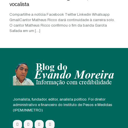
vocalista
Compartilhe a notícia Facebook Twitter Linkedin Whatsapp
GmailCantor Matheus Ricco dará continuidade à carreira solo.
O cantor Matheus Ricco confirmou o fim da banda Garota
Safada em um
[…]
Jornalista, fundador, editor, analista político. Foi diretor
administrativo e financeiro do Instituto de Pesos e Medidas
(IPEM/INMETRO)