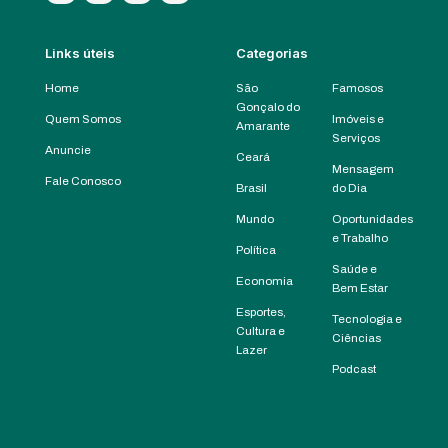
Links úteis
Categorias
Home
São
Famosos
Gonçalo do
Quem Somos
Imóveis e
Amarante
Serviços
Anuncie
Ceará
Mensagem
Fale Conosco
Brasil
do Dia
Mundo
Oportunidades
e Trabalho
Política
Saúde e
Economia
Bem Estar
Esportes,
Tecnologia e
Cultura e
Ciências
Lazer
Podcast