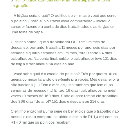
5
Trump indica ‘czar das fronteiras’ para departamento de
imigração
– A lógica seria o quê? O político servir, mas é você que serve
o político. Então eu vou fazer essa comparação – iniciou o
senador fazendo a conta de dias trabalhados e as folgas em
uma folha de papel.
Cleitinho somou que o trabalhador CLT tem um mês de
descanso, portanto, trabalha 11 meses por ano, seis dias por
semana e quatro semanas em um mês, totalizando 24 dias
trabalhados. Na conta final, então, o trabalhador teve 101 dias
de folga e trabalhou 264 dias no ano.
– Você sabe qual é a escala do político? Três por quatro. Aí eu
queria começar falando o seguinte pra vocês: Mês de janeiro já
não funciona (…) Tem o mês de julho também que tem duas
semanas de recesso (…) Então, 16 dias [trabalhados no mês]
vezes 10 meses dá 160 dias. Sabe quanto tempo ele trabalhou
dos 366 dias [do ano]? 151 dias e descansou 214 dias.
Cleitinho então lista uma série de benefícios que o trabalho não
possui e ainda compara o salário mínimo de R$ 1,4 mil com os
R$ 40 mil que os políticos recebem.