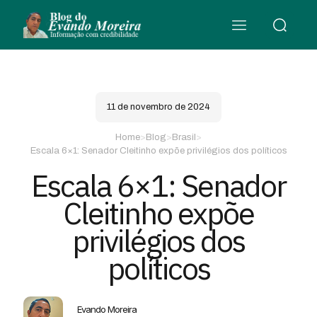
11 de novembro de 2024
Home
>
Blog
>
Brasil
>
Escala 6×1: Senador Cleitinho expõe privilégios dos políticos
Escala 6×1: Senador
Cleitinho expõe
privilégios dos
políticos
Evando Moreira