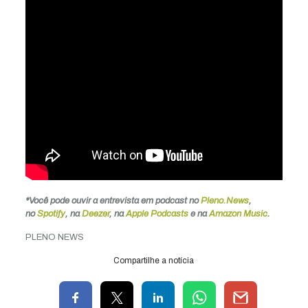
*Você pode ouvir a entrevista
em podcast no
Pleno.News
,
no
Spotify
, na
Deezer
, na
Apple Podcasts
e na
Amazon Music
.
PLENO NEWS
Compartilhe a notícia