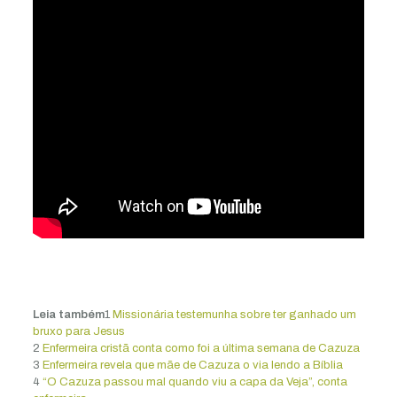
Leia também
1
Missionária testemunha sobre ter ganhado um
bruxo para Jesus
2
Enfermeira cristã conta como foi a última semana de Cazuza
3
Enfermeira revela que mãe de Cazuza o via lendo a Bíblia
4
“O Cazuza passou mal quando viu a capa da Veja”, conta