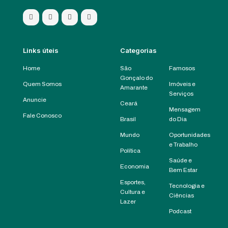
Links úteis
Categorias
Home
São
Famosos
Gonçalo do
Quem Somos
Imóveis e
Amarante
Serviços
Anuncie
Ceará
Mensagem
Fale Conosco
Brasil
do Dia
Mundo
Oportunidades
e Trabalho
Política
Saúde e
Economia
Bem Estar
Esportes,
Tecnologia e
Cultura e
Ciências
Lazer
Podcast