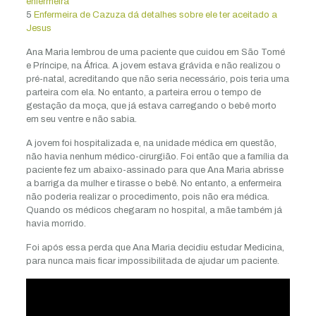
enfermeira
5
Enfermeira de Cazuza dá detalhes sobre ele ter aceitado a
Jesus
Ana Maria lembrou de uma paciente que cuidou em São Tomé
e Príncipe, na África. A jovem estava grávida e não realizou o
pré-natal, acreditando que não seria necessário, pois teria uma
parteira com ela. No entanto, a parteira errou o tempo de
gestação da moça, que já estava carregando o bebê morto
em seu ventre e não sabia.
A jovem foi hospitalizada e, na unidade médica em questão,
não havia nenhum médico-cirurgião. Foi então que a família da
paciente fez um abaixo-assinado para que Ana Maria abrisse
a barriga da mulher e tirasse o bebê. No entanto, a enfermeira
não poderia realizar o procedimento, pois não era médica.
Quando os médicos chegaram no hospital, a mãe também já
havia morrido.
Foi após essa perda que Ana Maria decidiu estudar Medicina,
para nunca mais ficar impossibilitada de ajudar um paciente.