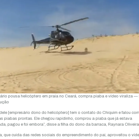
rio pousa helicóptero em praia no Ceará, compra piaba e vídeo viraliza — 
ução
a dele [empresário dono do helicóptero] tem o contato do Chiquim e falou com
as piabas prontas. Ele chegou rapidinho, comprou a piaba que já estava
da, pagou e foi embora”, disse a filha do dono da barraca, Raynara Oliveir
, que cuida das redes sociais do empreendimento do pai, aproveitou o víd