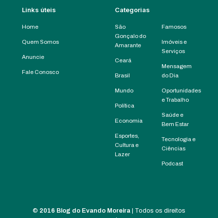
Links úteis
Categorias
Home
São
Famosos
Gonçalo do
Quem Somos
Imóveis e
Amarante
Serviços
Anuncie
Ceará
Mensagem
Fale Conosco
Brasil
do Dia
Mundo
Oportunidades
e Trabalho
Política
Saúde e
Economia
Bem Estar
Esportes,
Tecnologia e
Cultura e
Ciências
Lazer
Podcast
©
2016 Blog do Evando Moreira
| Todos os direitos