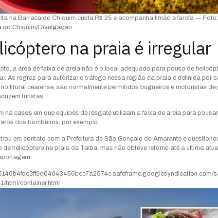
rita na Barraca do Chiquim custa R$ 25 e acompanha limão e farofa — Foto:
a do Chiquim/Divulgação
icóptero na praia é irregular
nto, a área de faixa de areia não é o local adequado para pouso de helicóp
lar. As regras para autorizar o tráfego nessa região da praia é definida por 
 no litoral cearense, são normalmente permitidos bugueiros e motoristas de 
duzem turistas.
há casos em que equipes de resgate utilizam a faixa de areia para pousar
teros dos bombeiros, por exemplo.
trou em contato com a Prefeitura de São Gonçalo do Amarante e questiono
 de helicóptero na praia da Taíba, mas não obteve retorno até a última atu
eportagem.
//5146b4fdc3ff9d04043456bcc7a2574c.safeframe.googlesyndication.com/s
1/html/container.html