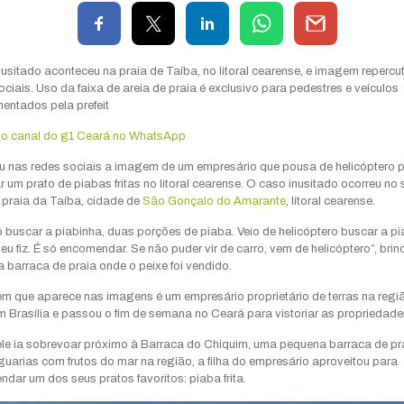
usitado aconteceu na praia de Taíba, no litoral cearense, e imagem repercut
ociais. Uso da faixa de areia de praia é exclusivo para pedestres e veículos
entados pela prefeit
 o canal do g1 Ceará no WhatsApp
ou nas redes sociais a imagem de um empresário que pousa de helicóptero 
 um prato de piabas fritas no litoral cearense. O caso inusitado ocorreu n
 praia da Taíba, cidade de
São Gonçalo do Amarante
, litoral cearense.
ó buscar a piabinha, duas porções de piaba. Veio de helicóptero buscar a p
e eu fiz. É só encomendar. Se não puder vir de carro, vem de helicóptero”, brin
 barraca de praia onde o peixe foi vendido.
 que aparece nas imagens é um empresário proprietário de terras na regiã
 Brasília e passou o fim de semana no Ceará para vistoriar as propriedade
e ia sobrevoar próximo à Barraca do Chiquim, uma pequena barraca de pr
guarias com frutos do mar na região, a filha do empresário aproveitou para
dar um dos seus pratos favoritos: piaba frita.