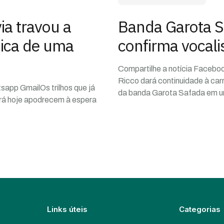
a travou a
Banda Garota S
ica de uma
confirma vocali
Compartilhe a notícia Facebo
Ricco dará continuidade à car
sapp GmailOs trilhos que já
da banda Garota Safada em 
ará hoje apodrecem à espera
Links úteis
Categorias