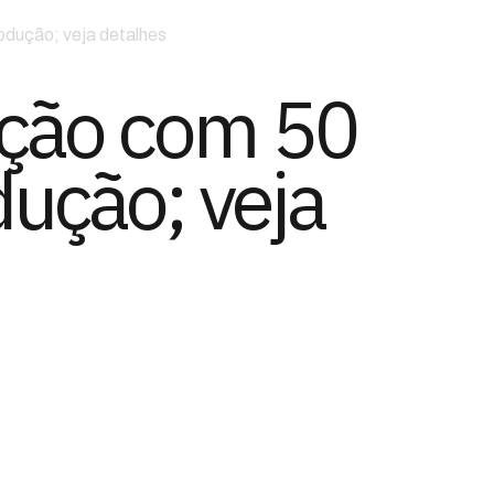
rodução; veja detalhes
eção com 50
dução; veja