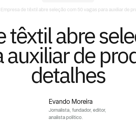
>
Empresa de têxtil abre seleção com 50 vagas para auxiliar de p
 têxtil abre sel
 auxiliar de pro
detalhes
Evando Moreira
Jornalista, fundador, editor,
analista político.