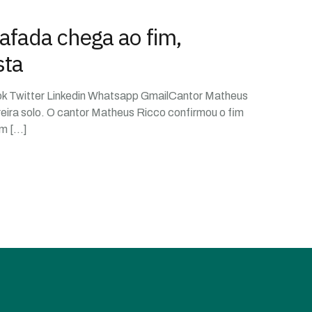
afada chega ao fim,
sta
ok Twitter Linkedin Whatsapp GmailCantor Matheus
reira solo. O cantor Matheus Ricco confirmou o fim
um
[…]