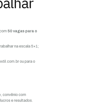
balhar
a com
50 vagas
para o
trabalhar na escala 5×1;
xtil.com.br ou para o
e, convênio com
lucros e resultados.