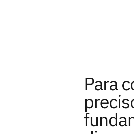
Para c
precis
funda