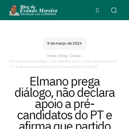
9 de março de 2024
Home
>
Blog
>
Ceará
>
Elmano prega diálogo, não declara apoio a pré-candidatos do
PT e afirma que partido terá nome definido no dia 21
Elmano prega
diálogo, não declara
apoio a pré-
candidatos do PT e
afirma que partido