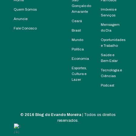
Gonçalo do
Quem Somos
Imóveis e
Amarante
Serviços
Anuncie
Ceará
Mensagem
Fale Conosco
Brasil
do Dia
Mundo
Oportunidades
e Trabalho
Política
Saúde e
Economia
Bem Estar
Esportes,
Tecnologia e
Cultura e
Ciências
Lazer
Podcast
©
2016 Blog do Evando Moreira
| Todos os direitos
reservados.