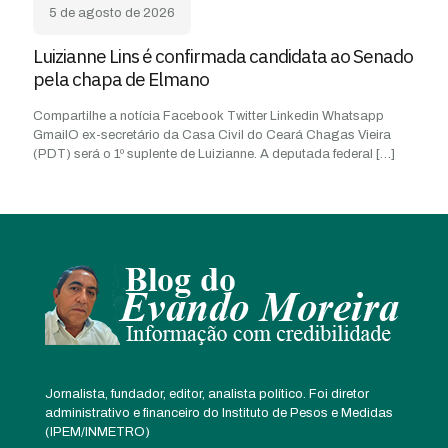
5 de agosto de 2026
Luizianne Lins é confirmada candidata ao Senado
pela chapa de Elmano
Compartilhe a notícia Facebook Twitter Linkedin Whatsapp
GmailO ex-secretário da Casa Civil do Ceará Chagas Vieira
(PDT) será o 1º suplente de Luizianne. A deputada federal
[…]
Jornalista, fundador, editor, analista político. Foi diretor
administrativo e financeiro do Instituto de Pesos e Medidas
(IPEM/INMETRO)