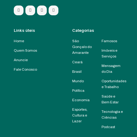
Links úteis
Categorias
Home
São
Famosos
Gonçalo do
Quem Somos
Imóveis e
Amarante
Serviços
Anuncie
Ceará
Mensagem
Fale Conosco
Brasil
do Dia
Mundo
Oportunidades
e Trabalho
Política
Saúde e
Economia
Bem Estar
Esportes,
Tecnologia e
Cultura e
Ciências
Lazer
Podcast