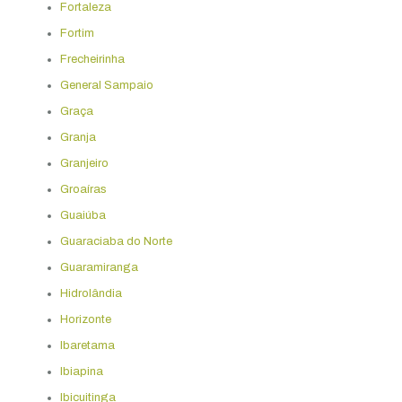
Fortaleza
Fortim
Frecheirinha
General Sampaio
Graça
Granja
Granjeiro
Groaíras
Guaiúba
Guaraciaba do Norte
Guaramiranga
Hidrolândia
Horizonte
Ibaretama
Ibiapina
Ibicuitinga