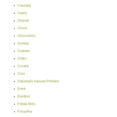
Caucaia
Cedro
Chaval
Choró
Chorozinho
Coreaú
Crateús
Crato
Croatá
Cruz
Deputado Irapuan Pinheiro
Ereré
Eusébio
Farias Brito
Forquilha