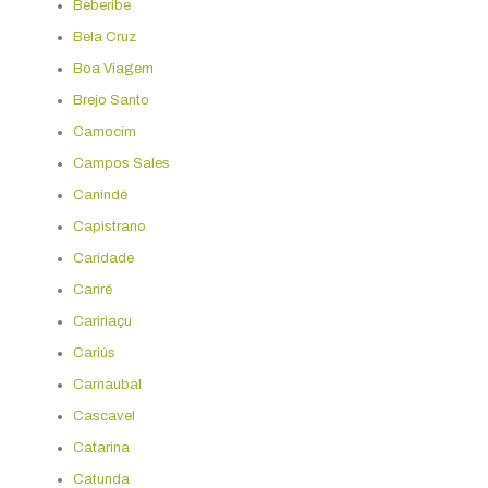
Beberibe
Bela Cruz
Boa Viagem
Brejo Santo
Camocim
Campos Sales
Canindé
Capistrano
Caridade
Cariré
Caririaçu
Cariús
Carnaubal
Cascavel
Catarina
Catunda