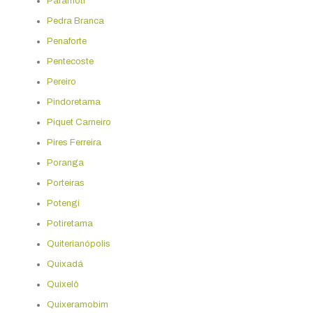
Paramoti
Pedra Branca
Penaforte
Pentecoste
Pereiro
Pindoretama
Piquet Carneiro
Pires Ferreira
Poranga
Porteiras
Potengi
Potiretama
Quiterianópolis
Quixadá
Quixelô
Quixeramobim