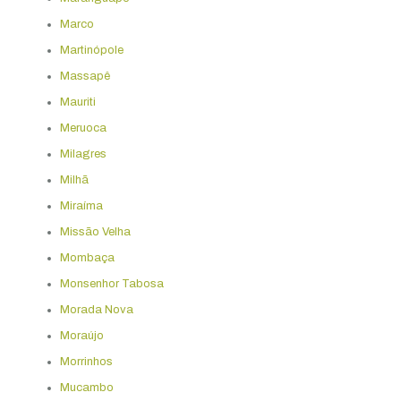
Marco
Martinópole
Massapê
Mauriti
Meruoca
Milagres
Milhã
Miraíma
Missão Velha
Mombaça
Monsenhor Tabosa
Morada Nova
Moraújo
Morrinhos
Mucambo