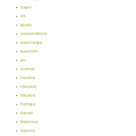
Icapuí
Icó
Iguatu
Independência
Ipaporanga
Ipaumirim
Ipu
Ipueiras
Iracema
Irauçuba
Itaiçaba
Itaitinga
Itapajé
Itapipoca
Itapiúna