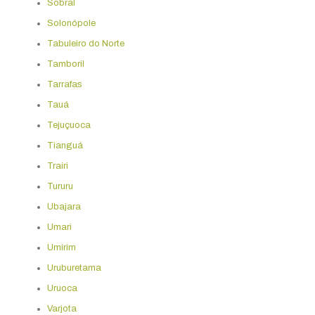
Sobral
Solonópole
Tabuleiro do Norte
Tamboril
Tarrafas
Tauá
Tejuçuoca
Tianguá
Trairi
Tururu
Ubajara
Umari
Umirim
Uruburetama
Uruoca
Varjota