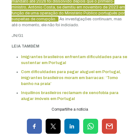
mandato até 2026 foi dissolvido depois que o primeiro-
ministro, António Costa, se demitiu em novembro de 2023 em
função de uma operação do Ministério Público português por
suspeitas de corrupção.
As investigações continuam, mas
até o momento, ele não foi indiciado.
JN/G1
LEIA TAMBÉM
Imigrantes brasileiros enfrentam dificuldades para se
sustentar em Portugal
Com dificuldades para pagar aluguel em Portugal,
imigrantes brasileiros moram em barracas: ‘Tomo
banho na praia’
Inquilinos brasileiros reclamam de xenofobia para
alugar imóveis em Portugal
Compartilhe a notícia