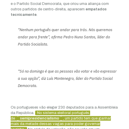
e o Partido Social Democrata, que criou uma aliança com
outros partidos de centro-direita, aparecem
empatados
tecnicamente
.
“Nenhum português quer andar para trás. Nós queremos
andar para frente”, afirma Pedro Nuno Santos, líder do
Partido Socialista.
“Só no domingo é que as pessoas vão votar e vão expressar
a sua opção”, diz Luís Montenegro, líder do Partido Social
Democrata.
Os portugueses vão eleger 230 deputados para a Assembleia
da República.
No sistema eleitoral português,
de
semipresidencialismo
, um partido tem que ganhar
mais da metade dessas vagas para poder governar