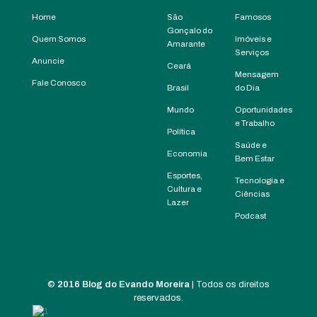
Home
São
Famosos
Gonçalo do
Quem Somos
Imóveis e
Amarante
Serviços
Anuncie
Ceará
Mensagem
Fale Conosco
Brasil
do Dia
Mundo
Oportunidades
e Trabalho
Política
Saúde e
Economia
Bem Estar
Esportes,
Tecnologia e
Cultura e
Ciências
Lazer
Podcast
©
2016 Blog do Evando Moreira
| Todos os direitos
reservados.