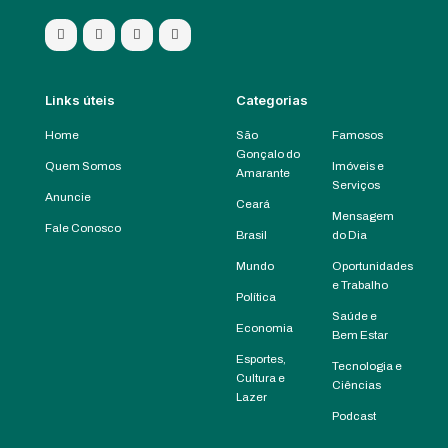
Links úteis
Categorias
Home
São
Famosos
Gonçalo do
Quem Somos
Imóveis e
Amarante
Serviços
Anuncie
Ceará
Mensagem
Fale Conosco
Brasil
do Dia
Mundo
Oportunidades
e Trabalho
Política
Saúde e
Economia
Bem Estar
Esportes,
Tecnologia e
Cultura e
Ciências
Lazer
Podcast