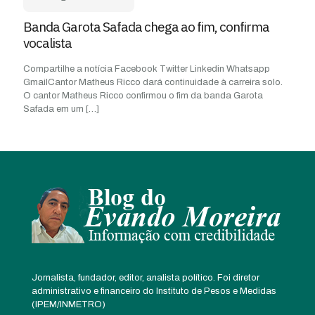
Banda Garota Safada chega ao fim, confirma
vocalista
Compartilhe a notícia Facebook Twitter Linkedin Whatsapp
GmailCantor Matheus Ricco dará continuidade à carreira solo.
O cantor Matheus Ricco confirmou o fim da banda Garota
Safada em um
[…]
Jornalista, fundador, editor, analista político. Foi diretor
administrativo e financeiro do Instituto de Pesos e Medidas
(IPEM/INMETRO)