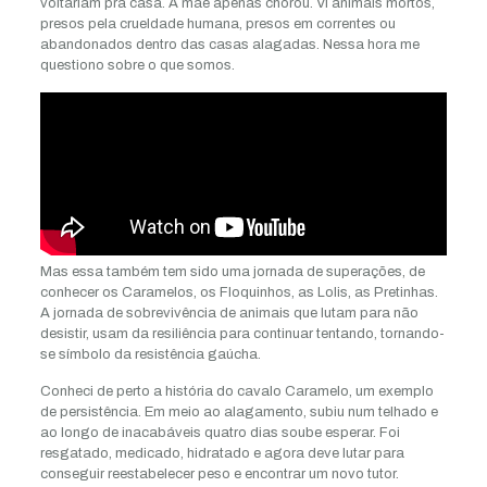
voltariam pra casa. A mãe apenas chorou. Vi animais mortos,
presos pela crueldade humana, presos em correntes ou
abandonados dentro das casas alagadas. Nessa hora me
questiono sobre o que somos.
Mas essa também tem sido uma jornada de superações, de
conhecer os Caramelos, os Floquinhos, as Lolis, as Pretinhas.
A jornada de sobrevivência de animais que lutam para não
desistir, usam da resiliência para continuar tentando, tornando-
se símbolo da resistência gaúcha.
Conheci de perto a história do cavalo Caramelo, um exemplo
de persistência. Em meio ao alagamento, subiu num telhado e
ao longo de inacabáveis quatro dias soube esperar. Foi
resgatado, medicado, hidratado e agora deve lutar para
conseguir reestabelecer peso e encontrar um novo tutor.