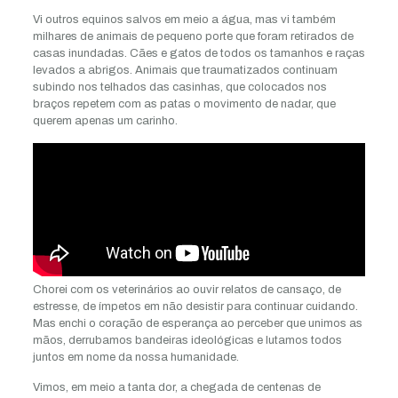
Vi outros equinos salvos em meio a água, mas vi também
milhares de animais de pequeno porte que foram retirados de
casas inundadas. Cães e gatos de todos os tamanhos e raças
levados a abrigos. Animais que traumatizados continuam
subindo nos telhados das casinhas, que colocados nos
braços repetem com as patas o movimento de nadar, que
querem apenas um carinho.
Chorei com os veterinários ao ouvir relatos de cansaço, de
estresse, de ímpetos em não desistir para continuar cuidando.
Mas enchi o coração de esperança ao perceber que unimos as
mãos, derrubamos bandeiras ideológicas e lutamos todos
juntos em nome da nossa humanidade.
Vimos, em meio a tanta dor, a chegada de centenas de