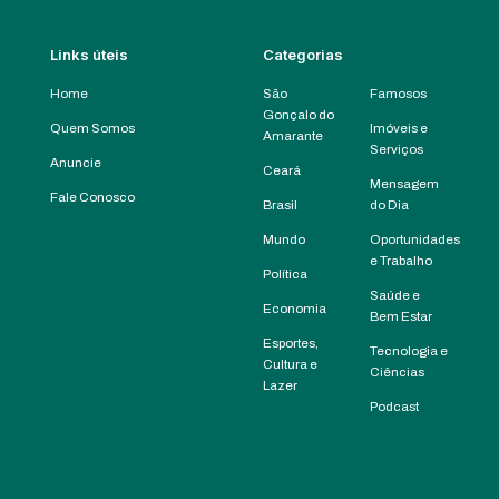
Links úteis
Categorias
Home
São
Famosos
Gonçalo do
Quem Somos
Imóveis e
Amarante
Serviços
Anuncie
Ceará
Mensagem
Fale Conosco
Brasil
do Dia
Mundo
Oportunidades
e Trabalho
Política
Saúde e
Economia
Bem Estar
Esportes,
Tecnologia e
Cultura e
Ciências
Lazer
Podcast