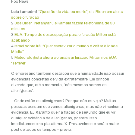
Fox News.
Leia também
1
“Questão de vida ou morte”, diz Biden em alerta
sobre o furacão
2
Joe Biden, Netanyahu e Kamala fazem telefonema de 50
minutos
3
EUA: Tempo de desocupação para o furacão Milton está
acabando
4
Israel sobre Irã: “Quer escravizar o mundo e voltar à Idade
Média”
5
Meteorologista chora ao analisar furacão Milton nos EUA:
‘Terrível’
O empresário também destacou que a humanidade não possui
evidências concretas de vida extraterrestre. Ele brincou
dizendo que, até o momento, “nós mesmos somos os
alienígenas”.
– Onde estão os alienígenas? Por que não os vejo? Muitas
pessoas pensam que vemos alienígenas, mas não vi nenhuma
evidência. Eu garanto que na fração de segundo que eu vir
qualquer evidência de alienígenas, postarei isso
imediatamente na plataforma X. Provavelmente será o maior
post de todos os tempos – previu.