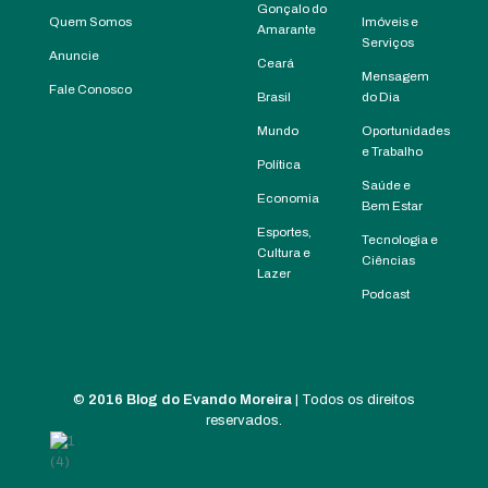
Gonçalo do
Quem Somos
Imóveis e
Amarante
Serviços
Anuncie
Ceará
Mensagem
Fale Conosco
Brasil
do Dia
Mundo
Oportunidades
e Trabalho
Política
Saúde e
Economia
Bem Estar
Esportes,
Tecnologia e
Cultura e
Ciências
Lazer
Podcast
©
2016 Blog do Evando Moreira
| Todos os direitos
reservados.