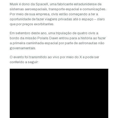
Musk é dono da SpaceX, uma fabricante estadunidense de
sistemas aeroespaciais, transporte espacial e comunicações.
Por meio de sua empresa, civis estão começando a ter a
oportunidade de fazer viagens privadas até o espaço – claro
que por preços exorbitantes.
Em setembro deste ano, uma tripulação de quatro civis a
bordo da missão Polaris Dawn entrou para a história ao fazer
a primeira caminhada espacial por parte de astronautas não
governamentais.
O evento foi transmitido ao vivo por meio do X e pode ser
conferido a seguir: