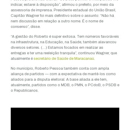
indicar, estarei à disposição”, afirmou o prefeito, por meio da
assessoria de imprensa. Presidente estadual do União Brasil,
Capitão Wagner foi mais definitivo sobre o assunto: “Não há
nem discussão em relação a outro nome. É o nome de
consenso”, disse.
“A gestão do Roberto é super exitosa. Tem números favoráveis
na infraestrutura, na Educação, na Saúde, também alavancou
diversos setores. (…) Estamos focados em realizar as
entregas e ter uma reeleição tranquila”, continuou Wagner, que
atualmente é
secretário de Saúde de Maracanaú
.
No município, Roberto Pessoa também conta com ampla
aliança de partidos — com a expectativa de mantê-los como
aliados para a disputa eleitoral. A base aliada a ele tem,
atualmente, partidos como o MDB, o PMN, o PCdoB, o PSDB e
o Republicanos.