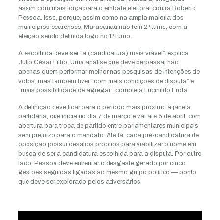
assim com mais força para o embate eleitoral contra Roberto
Pessoa. Isso, porque, assim como na ampla maioria dos
municípios cearenses, Maracanaú não tem 2º turno, com a
eleição sendo definida logo no 1º turno.
A escolhida deve ser “a (candidatura) mais viável”, explica
Júlio César Filho. Uma análise que deve perpassar não
apenas quem performar melhor nas pesquisas de intenções de
votos, mas também tiver “com mais condições de disputa” e
“mais possibilidade de agregar”, completa Lucinildo Frota.
A definição deve ficar para o período mais próximo à janela
partidária, que inicia no dia 7 de março e vai até 5 de abril, com
abertura para troca de partido entre parlamentares municipais
sem prejuízo para o mandato. Até lá, cada pré-candidatura de
oposição possui desafios próprios para viabilizar o nome em
busca de ser a candidatura escolhida para a disputa. Por outro
lado, Pessoa deve enfrentar o desgaste gerado por cinco
gestões seguidas ligadas ao mesmo grupo político — ponto
que deve ser explorado pelos adversários.