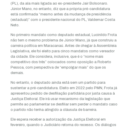
(PL), da ala mais ligada ao ex-presidente Jair Bolsonaro.
Júnior Mano, no entanto, diz que a própria pré-candidatura
está confirmada “mesmo antes da mudança de presidência
(estadual)” com o presidente nacional do PL, Valdemar Costa
Neto.
No primeiro mandato como deputado estadual, Lucinildo Frota
não tem o mesmo problema de Júnior Mano, já que construiu a
carreira política em Maracanaú. Antes de chegar à Assembleia
Legislativa, ele foi eleito para cinco mandatos como vereador
da cidade. Ele considera, inclusive, que é o “nome mais
competitivo dos três” colocados como oposição a Roberto
Pessoa, com perspectiva de “empolgar mais” do que os
demais.
No entanto, o deputado ainda está sem um partido para
sustentar a pré-candidatura. Eleito em 2022 pelo PMN, Frota já
apresentou pedido de desfiliação partidária por justa causa à
Justiça Eleitoral. Ele irá usar mecanismo da legislação que
permite ao parlamentar se desfiliar sem perder o mandato caso
o partido não tenha atingido a cláusula de barreira.
Ele espera receber a autorização da Justiça Eleitoral em
fevereiro, quando o Judiciário retorna do recesso. Os diálogos