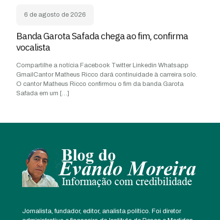
6 de agosto de 2026
Banda Garota Safada chega ao fim, confirma
vocalista
Compartilhe a notícia Facebook Twitter Linkedin Whatsapp
GmailCantor Matheus Ricco dará continuidade à carreira solo.
O cantor Matheus Ricco confirmou o fim da banda Garota
Safada em um
[…]
Jornalista, fundador, editor, analista político. Foi diretor