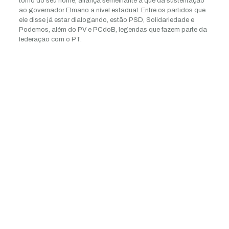
torno do seu nome, aliança semelhante a que dá sustentação
ao governador Elmano a nível estadual. Entre os partidos que
ele disse já estar dialogando, estão PSD, Solidariedade e
Podemos, além do PV e PCdoB, legendas que fazem parte da
federação com o PT.