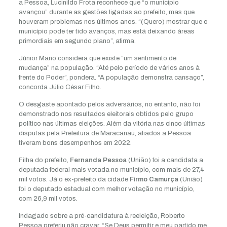
a Pessoa, Lucinildo Frota reconhece que “o município
avançou” durante as gestões ligadas ao prefeito, mas que
houveram problemas nos últimos anos. “(Quero) mostrar que o
município pode ter tido avanços, mas está deixando áreas
primordiais em segundo plano”, afirma.
Júnior Mano considera que existe “um sentimento de
mudança” na população. “Até pelo período de vários anos à
frente do Poder”, pondera. “A população demonstra cansaço”,
concorda Júlio César Filho.
O desgaste apontado pelos adversários, no entanto, não foi
demonstrado nos resultados eleitorais obtidos pelo grupo
político nas últimas eleições. Além da vitória nas cinco últimas
disputas pela Prefeitura de Maracanaú, aliados a Pessoa
tiveram bons desempenhos em 2022.
Filha do prefeito,
Fernanda Pessoa
(União) foi a candidata a
deputada federal mais votada no município, com mais de 27,4
mil votos. Já o ex-prefeito da cidade
Firmo Camurça
(União)
foi o deputado estadual com melhor votação no município,
com 26,9 mil votos.
Indagado sobre a pré-candidatura à reeleição, Roberto
Pessoa preferiu não cravar. “Se Deus permitir e meu partido me