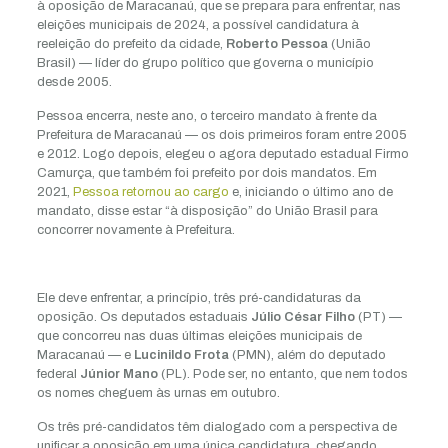
à oposição de Maracanaú, que se prepara para enfrentar, nas
eleições municipais de 2024, a possível candidatura à
reeleição do prefeito da cidade,
Roberto Pessoa
(União
Brasil) — líder do grupo político que governa o município
desde 2005.
Pessoa encerra, neste ano, o terceiro mandato à frente da
Prefeitura de Maracanaú — os dois primeiros foram entre 2005
e 2012. Logo depois, elegeu o agora deputado estadual Firmo
Camurça, que também foi prefeito por dois mandatos. Em
2021,
Pessoa retornou ao cargo
e, iniciando o último ano de
mandato, disse estar “à disposição” do União Brasil para
concorrer novamente à Prefeitura.
Ele deve enfrentar, a princípio, três pré-candidaturas da
oposição. Os deputados estaduais
Júlio César Filho
(PT) —
que concorreu nas duas últimas eleições municipais de
Maracanaú — e
Lucinildo Frota
(PMN), além do deputado
federal
Júnior Mano
(PL). Pode ser, no entanto, que nem todos
os nomes cheguem às urnas em outubro.
Os três pré-candidatos têm dialogado com a perspectiva de
unificar a oposição em uma única candidatura, chegando