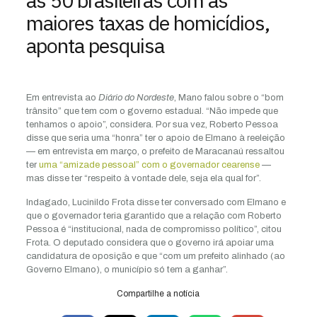
maiores taxas de homicídios,
aponta pesquisa
Em entrevista ao
Diário do Nordeste
, Mano falou sobre o “bom
trânsito” que tem com o governo estadual. “Não impede que
tenhamos o apoio”, considera. Por sua vez, Roberto Pessoa
disse que seria uma “honra” ter o apoio de Elmano à reeleição
— em entrevista em março, o prefeito de Maracanaú ressaltou
ter
uma “amizade pessoal” com o governador cearense
—
mas disse ter “respeito à vontade dele, seja ela qual for”.
Indagado, Lucinildo Frota disse ter conversado com Elmano e
que o governador teria garantido que a relação com Roberto
Pessoa é “institucional, nada de compromisso político”, citou
Frota. O deputado considera que o governo irá apoiar uma
candidatura de oposição e que “com um prefeito alinhado (ao
Governo Elmano), o município só tem a ganhar”.
Compartilhe a notícia