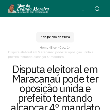
7 de janeiro de 2024
Home
>
Blog
>
Ceará
>
Disputa eleitoral em Maracanaú pode ter oposição unida e
prefeito tentando alcançar 4º mandato
Disputa eleitoral em
Maracanaú pode ter
oposição unida e
prefeito tentando
alcançar 4º mandato