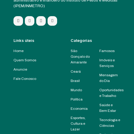
administrativo e financeiro do Instituto de Pesos e Medidas
(IPEM/INMETRO)
Links úteis
Categorias
Home
São
Famosos
Gonçalo do
Quem Somos
Imóveis e
Amarante
Serviços
Anuncie
Ceará
Mensagem
Fale Conosco
Brasil
do Dia
Mundo
Oportunidades
e Trabalho
Política
Saúde e
Economia
Bem Estar
Esportes,
Tecnologia e
Cultura e
Ciências
Lazer