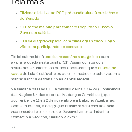
Leia mais
Eliziane oficializa ao PSD pré-candidatura à presidência
do Senado
STF forma maioria para tornar réu deputado Gustavo
Gayer por calúnia
Lula se diz ‘preocupado’ com crime organizado: ‘Logo
vão estar participando de concurso’
Ele foi submetido à
terceira ressonância magnética
para
avaliar a queda nesta quinta (31). Assim com os dois
resultados anteriores, os dados apontaram que o
quadro de
saúde
de Lula é estável, e os boletins médicos o autorizaram a
manter a rotina de trabalho na capital federal.
Na semana passada, Lula desistiu de ir à COP29 (Conferência
das Nações Unidas sobre as Mudanças Climáticas), que
ocorrerá entre 11 e 22 de novembro em Baku, no Azerbaijão.
Com a mudança, a delegação brasileira será chefiada pelo
vice-presidente e ministro do Desenvolvimento, Indústria,
Comércio e Serviços, Geraldo Alckmin.
R7