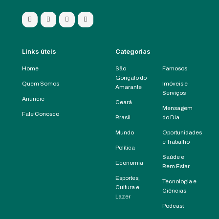
Links úteis
Categorias
Home
São
Famosos
Gonçalo do
Quem Somos
Imóveis e
Amarante
Serviços
Anuncie
Ceará
Mensagem
Fale Conosco
Brasil
do Dia
Mundo
Oportunidades
e Trabalho
Política
Saúde e
Economia
Bem Estar
Esportes,
Tecnologia e
Cultura e
Ciências
Lazer
Podcast