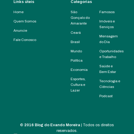
Links úteis
Categorias
Home
São
Famosos
Gonçalo do
Quem Somos
Imóveis e
Amarante
Serviços
Anuncie
Ceará
Mensagem
Fale Conosco
Brasil
do Dia
Mundo
Oportunidades
e Trabalho
Política
Saúde e
Economia
Bem Estar
Esportes,
Tecnologia e
Cultura e
Ciências
Lazer
Podcast
©
2016 Blog do Evando Moreira
| Todos os direitos
reservados.