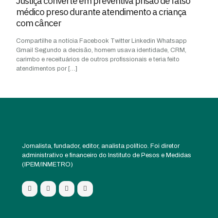
Justiça converte em preventiva prisão de falso
médico preso durante atendimento a criança
com câncer
Compartilhe a notícia Facebook Twitter Linkedin Whatsapp
Gmail Segundo a decisão, homem usava identidade, CRM,
carimbo e receituários de outros profissionais e teria feito
atendimentos por
[…]
Jornalista, fundador, editor, analista político. Foi diretor
administrativo e financeiro do Instituto de Pesos e Medidas
(IPEM/INMETRO)