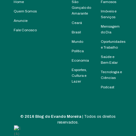
Home
São
Famosos
Gonçalo do
Quem Somos
Imóveis e
Amarante
Serviços
Anuncie
Ceará
Mensagem
Fale Conosco
Brasil
do Dia
Mundo
Oportunidades
e Trabalho
Política
Saúde e
Economia
Bem Estar
Esportes,
Tecnologia e
Cultura e
Ciências
Lazer
Podcast
©
2016 Blog do Evando Moreira
| Todos os direitos
reservados.