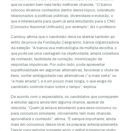
que se saírem bem nela terão melhores chances. “O banco
colocou diversos conteúdos dentro desse tópico, sobretudo
relacionados a políticas públicas, diversidade e inclusão, o
que é interessante para quem já está estudando para o CNU
[Concurso Nacional Unificado], por exemplo”, diz o professor.
Cambuy afirma que o candidato deve se atentar também ao
estilo de prova da Fundação Cesgranrio, banca organizadora
da seleção. “A banca usa metodologia de múltipla escolha, o
que pode ser uma vantagem na objetividade, ampla cobertura
de conteúdo, facilidade de correção, minimização de
respostas impulsivas. Por outro lado, pode apresentar
superficialidade em algumas alternativas, favorecer o chute de
itens, conter ambiguidade nas alternativas (”a mais certa” ou
“a mais errada”), e é um pouco mais longa, o que exige do
candidato controle maior sobre o tempo”, explica.
De acordo com o especialista, os candidatos que começarem
a estudar agora ainda têm alguma chance, apesar de
reduzida. “Quem já estava estudando para esse concurso ou
para concursos simulares, obviamente, tem mais chances,
aproveitará o conteúdo”, afirma. “É sempre importante, ainda
mais em concursos desse nível, se preparar antecipadamente.
Deixar para estudar somente após o edital é minimizar muito