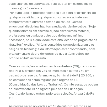
suas chances de aprovação. Terá que ter um esforço muito
maior agora”, sentencia.
Por outro lado, o professor destaca que o maior diferencial de
qualquer candidato a qualquer concurso é a atitude, seu
comportamento durante o tempo de estudo. Gestão
emocional, disciplina, hábitos saudáveis, dentre outros. “Hoje,
quando falamos em diferencial, não envolvemos material,
professores ou qualquer outro tipo de insumo mínimo
necessário, pois a qualidade está alta, desde os pagos até os
gratuitos”, explica. “Alguns conteúdos se modernizaram e os
cargos de tecnologia da informação estão ‘bombando’, com
praticamente o dobro de vagas do que alguns outros no
próprio edital”, acrescenta.
Com as inscrições abertas desde sexta-feira (26), o concurso
do BNDES oferece 150 vagas imediatas e outras 750 em
cadastro de reserva. A remuneração inicial é de R$ 20.900, e
os convocados serão regidos pelo regime da CLT
(Consolidação das Leis do Trabalho). Os interessados podem
se inscrever até 19 de agosto pelo site da Fundação
Cesgranrio, banca organizadora da seleção. A taxa é de R$
110.
As provas serão aplicadas em 13 de outubro, em todas as