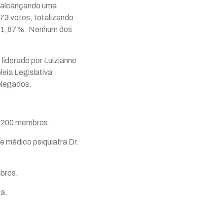
s, alcançando uma
3 votos, totalizando
om 1,87%. Nenhum dos
liderado por Luizianne
eia Legislativa
elegados.
 200 membros.
e médico psiquiatra Dr.
bros.
oa.