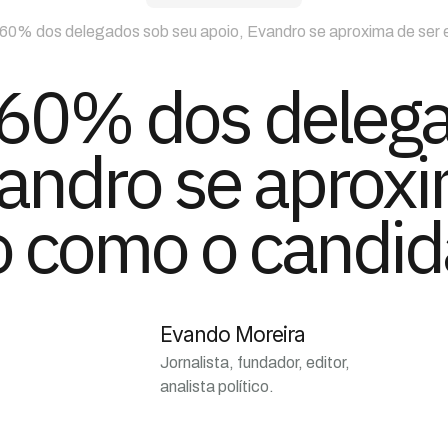
0% dos delegados sob seu apoio, Evandro se aproxima de ser 
60% dos delega
vandro se aproxi
o como o candid
Evando Moreira
Jornalista, fundador, editor,
analista político.