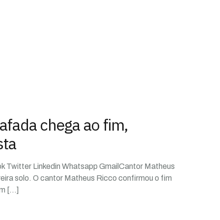
afada chega ao fim,
sta
ok Twitter Linkedin Whatsapp GmailCantor Matheus
reira solo. O cantor Matheus Ricco confirmou o fim
um
[…]