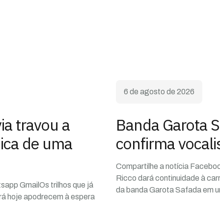
6 de agosto de 2026
a travou a
Banda Garota S
ica de uma
confirma vocali
Compartilhe a notícia Facebo
Ricco dará continuidade à car
sapp GmailOs trilhos que já
da banda Garota Safada em 
ará hoje apodrecem à espera