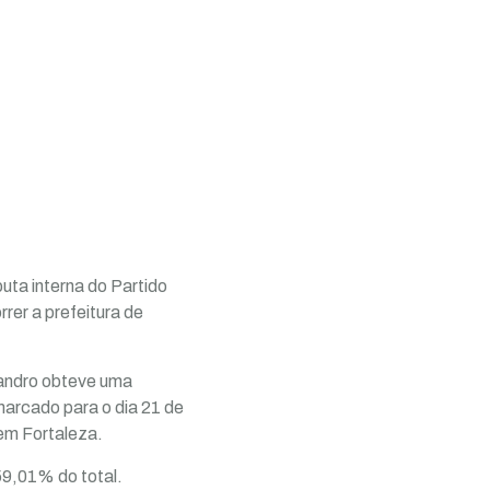
sputa interna do Partido
rer a prefeitura de
vandro obteve uma
marcado para o dia 21 de
 em Fortaleza.
59,01% do total.