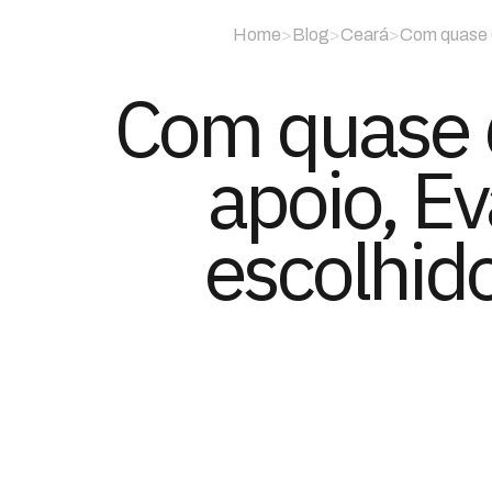
Home
>
Blog
>
Ceará
>
Com quase 6
Com quase 
apoio, E
escolhid