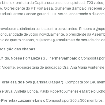
e Lins, ex-prefeita da Capital cearense, conquistou 1.723 voto
 O presidente do PT Fortaleza, Guilherme Sampaio, recebeu 57
tadual Larissa Gaspar garantiu 110 votos, encerrando o dia c
revelou uma dinâmica curiosa entre os votantes: Embora o grupo 
or quantidade de votos individualmente, o presidente da Assembl
poio de quatro chapas, cuja soma garantiu mais da metade dos d
posição das chapas:
rtido, Nossa Fortaleza (Guilherme Sampaio):
Composta por
. Vicente, ex-secretária de Educação Dra. Ana Maria Fontenele 
Fortaleza do Povo (Larissa Gaspar):
Composta por 140 mem
a e Silva, Angela Uchoa, Paulo Roberto Ximenes e Marcelo Uch
Prefeita (Luizianne Lins):
Composta por 200 a 300 membros.