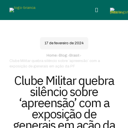
17 de fevereiro de 2024
Home
>
Blog
>
Brasil
>
Clube Militar quebra silêncio sobre ‘apreensão’ com a
exposição de generais em ação da PF
Clube Militar quebra
silêncio sobre
‘apreensão’ com a
exposição de
generais em ação da