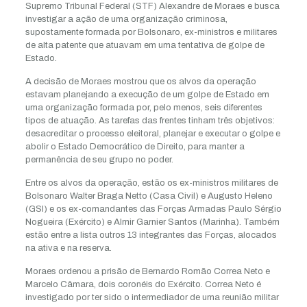
Supremo Tribunal Federal (STF) Alexandre de Moraes e busca
investigar a ação de uma organização criminosa,
supostamente formada por Bolsonaro, ex-ministros e militares
de alta patente que atuavam em uma tentativa de golpe de
Estado.
A decisão de Moraes mostrou que os alvos da operação
estavam planejando a execução de um golpe de Estado em
uma organização formada por, pelo menos, seis diferentes
tipos de atuação. As tarefas das frentes tinham três objetivos:
desacreditar o processo eleitoral, planejar e executar o golpe e
abolir o Estado Democrático de Direito, para manter a
permanência de seu grupo no poder.
Entre os alvos da operação, estão os ex-ministros militares de
Bolsonaro Walter Braga Netto (Casa Civil) e Augusto Heleno
(GSI) e os ex-comandantes das Forças Armadas Paulo Sérgio
Nogueira (Exército) e Almir Garnier Santos (Marinha). Também
estão entre a lista outros 13 integrantes das Forças, alocados
na ativa e na reserva.
Moraes ordenou a prisão de Bernardo Romão Correa Neto e
Marcelo Câmara, dois coronéis do Exército. Correa Neto é
investigado por ter sido o intermediador de uma reunião militar