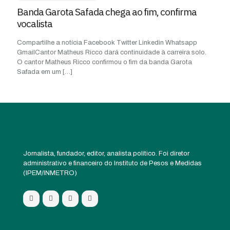
Banda Garota Safada chega ao fim, confirma
vocalista
Compartilhe a notícia Facebook Twitter Linkedin Whatsapp
GmailCantor Matheus Ricco dará continuidade à carreira solo.
O cantor Matheus Ricco confirmou o fim da banda Garota
Safada em um
[…]
Jornalista, fundador, editor, analista político. Foi diretor
administrativo e financeiro do Instituto de Pesos e Medidas
(IPEM/INMETRO)