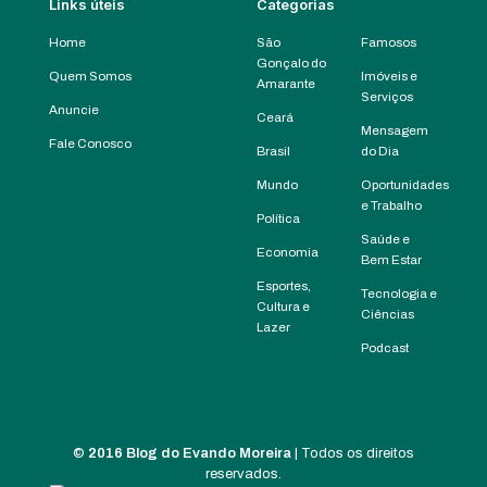
Links úteis
Categorias
Home
São
Famosos
Gonçalo do
Quem Somos
Imóveis e
Amarante
Serviços
Anuncie
Ceará
Mensagem
Fale Conosco
Brasil
do Dia
Mundo
Oportunidades
e Trabalho
Política
Saúde e
Economia
Bem Estar
Esportes,
Tecnologia e
Cultura e
Ciências
Lazer
Podcast
©
2016 Blog do Evando Moreira
| Todos os direitos
reservados.