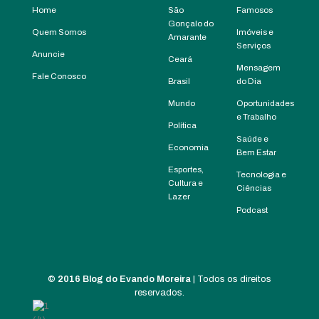
Home
São
Famosos
Gonçalo do
Quem Somos
Imóveis e
Amarante
Serviços
Anuncie
Ceará
Mensagem
Fale Conosco
Brasil
do Dia
Mundo
Oportunidades
e Trabalho
Política
Saúde e
Economia
Bem Estar
Esportes,
Tecnologia e
Cultura e
Ciências
Lazer
Podcast
©
2016 Blog do Evando Moreira
| Todos os direitos
reservados.