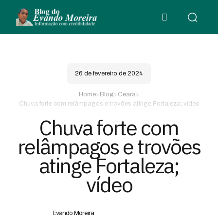
26 de fevereiro de 2024
Home
>
Blog
>
Ceará
>
Chuva forte com relâmpagos e trovões atinge Fortaleza; vídeo
Chuva forte com
relâmpagos e trovões
atinge Fortaleza;
vídeo
Evando Moreira