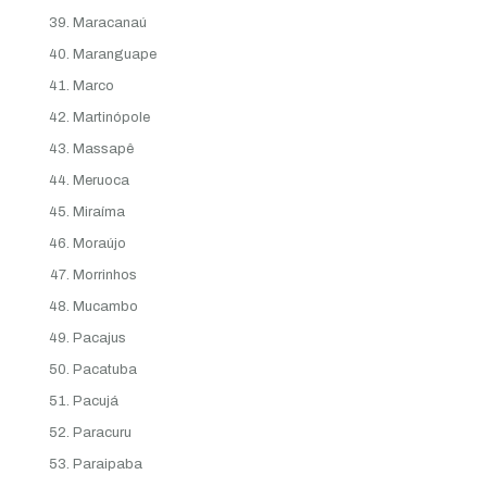
Maracanaú
Maranguape
Marco
Martinópole
Massapê
Meruoca
Miraíma
Moraújo
Morrinhos
Mucambo
Pacajus
Pacatuba
Pacujá
Paracuru
Paraipaba