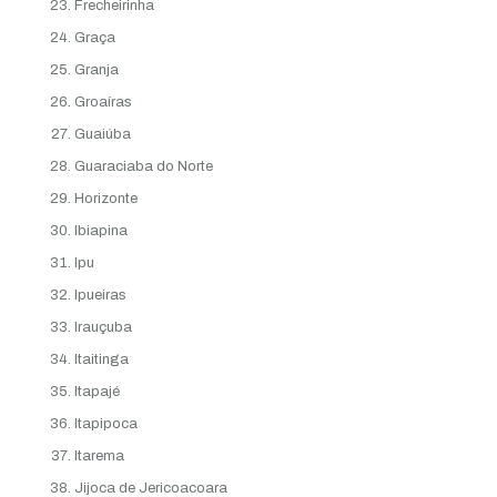
Frecheirinha
Graça
Granja
Groaíras
Guaiúba
Guaraciaba do Norte
Horizonte
Ibiapina
Ipu
Ipueiras
Irauçuba
Itaitinga
Itapajé
Itapipoca
Itarema
Jijoca de Jericoacoara