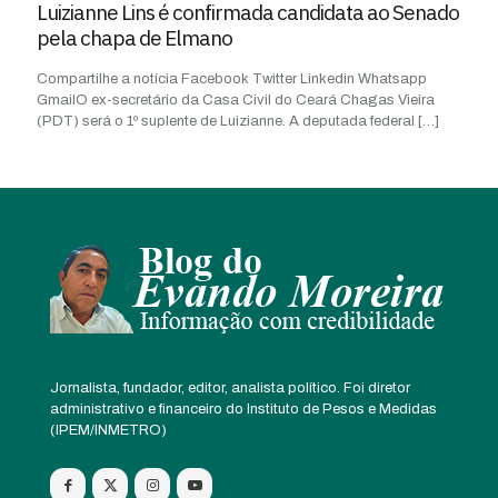
Luizianne Lins é confirmada candidata ao Senado
pela chapa de Elmano
Compartilhe a notícia Facebook Twitter Linkedin Whatsapp
GmailO ex-secretário da Casa Civil do Ceará Chagas Vieira
(PDT) será o 1º suplente de Luizianne. A deputada federal
[…]
Jornalista, fundador, editor, analista político. Foi diretor
administrativo e financeiro do Instituto de Pesos e Medidas
(IPEM/INMETRO)