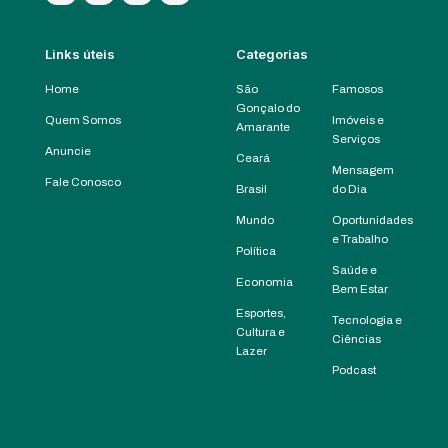
Links úteis
Categorias
Home
São
Famosos
Gonçalo do
Quem Somos
Imóveis e
Amarante
Serviços
Anuncie
Ceará
Mensagem
Fale Conosco
Brasil
do Dia
Mundo
Oportunidades
e Trabalho
Política
Saúde e
Economia
Bem Estar
Esportes,
Tecnologia e
Cultura e
Ciências
Lazer
Podcast