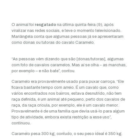
O animal foi
resgatado
na última quinta-feira (9), após
viralizar nas redes sociais, e teve o momento televisionado.
Mariângela conta que algumas pessoas já se apresentaram
como donas ou tutoras do cavalo Caramelo.
“As pessoas vêm dizendo que são [donas/tutoras], algumas
com foto de cavalos caramelos. Mas aí se olha – as manchas,
por exemplo – e não bate”, contou.
Caramelo era provavelmente usado para puxar carroça. “Ele
ficava bastante tempo com arreio. É um cavalo que, como
vários encontrados nos bairros, estava desnutrido, não tem
raça definida, é um animal até pequeno, perto dos cavalos de
raça, da raça crioula, por exemplo, ele é um cavalo menor.
Provavelmente é de uma família que devia usá-lo para algum
tipo de atividade, embora exista restrição a esse uso”,
continuou.
Caramelo pesa 300 kg, contudo, o seu peso ideal é 350 kg.